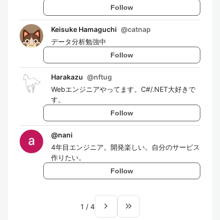
Follow
Keisuke Hamaguchi
@
catnap
データ分析勉強中
Follow
Harakazu
@
nftug
Webエンジニアやってます。C#/.NET大好きで
す。
Follow
@
nani
4年目エンジニア。開発楽しい。自分のサービス
作りたい。
Follow
navigate_next
keyboard_double_arrow_right
1
/
4