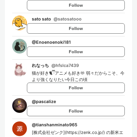
Follow
sato sato
@
satosatooo
Follow
@
Enoenoenoki181
Follow
れなっち
@
hfslca7439
猫が好き🐈ྀིアニメも好き🫶 弱々だからこそ、今
より強くなりたい今日この頃
Follow
@
pascalize
Follow
@
tianshanminato965
[株式会社ゼンク](https://zenk.co.jp/) の新米エ