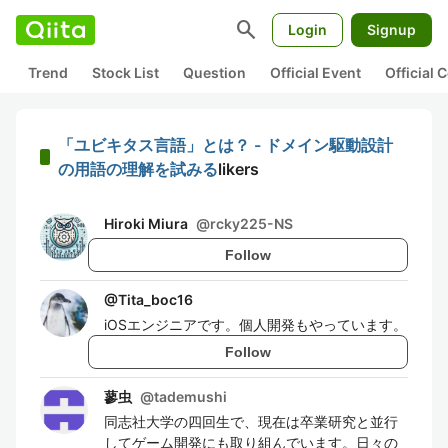
search
Login
Signup
Trend
Stock List
Question
Official Event
Official
「ユビキタス言語」とは？ - ドメイン駆動設計
の用語の理解を試みる
likers
Hiroki Miura
@
rcky225-NS
Follow
@
Tita_boc16
iOSエンジニアです。個人開発もやっています。
Follow
蓼虫
@
tademushi
同志社大学の四回生で、現在は卒業研究と並行
してゲーム開発にも取り組んでいます。日々の