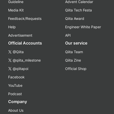
Guideline
Advent Calendar
Media Kit
Qiita Tech Festa
Feedback/Requests
Qiita Award
Help
Engineer White Paper
Advertisement
API
Official Accounts
Our service
@Qiita
Qiita Team
@qiita_milestone
Qiita Zine
@qiitapoi
Official Shop
Facebook
YouTube
Podcast
Company
About Us