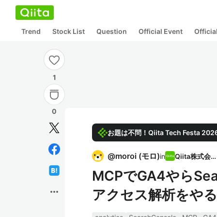
Trend
Stock List
Question
Official Event
Offici
1
0
お題は不問！Qiita Tech Festa 
@
moroi
(
モロ
)
in
Qiita株式会社
MCPでGA4やらSea
more_horiz
アクセス解析をや