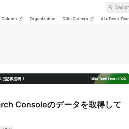
search
open_in_new
open_in_new
al Column
Organization
Qiita Careers
AI x Dev x Tea
2026で記事投稿！
Qiita Tech Festa
2026
rch Consoleのデータを取得して
る