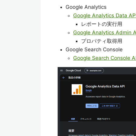
Google Analytics
Google Analytics Data AP
レポートの実行用
Google Analytics Admin A
プロパティ取得用
Google Search Console
Google Search Console A