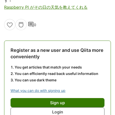
す！
Raspberry PI がその日の天気を教えてくれる
comment
0
Register as a new user and use Qiita more
conveniently
You get articles that match your needs
You can efficiently read back useful information
You can use dark theme
What you can do with signing up
Sign up
Login