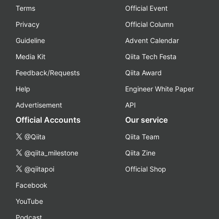
Terms
Official Event
Privacy
Official Column
Guideline
Advent Calendar
Media Kit
Qiita Tech Festa
Feedback/Requests
Qiita Award
Help
Engineer White Paper
Advertisement
API
Official Accounts
Our service
@Qiita
Qiita Team
@qiita_milestone
Qiita Zine
@qiitapoi
Official Shop
Facebook
YouTube
Podcast