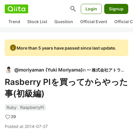
search
Login
Signup
Trend
Stock List
Question
Official Event
Official
info
More than 5 years have passed since last update.
@
moriyaman
(
Yuki Moriyama
)
in
株式会社アトラエ
Rasberry PIを買ってからやった
事(初級編)
Ruby
RaspberryPi
39
Posted at
2014-07-27