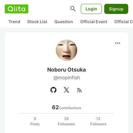
search
Login
Signup
Trend
Stock List
Question
Official Event
Official
more_horiz
Noboru Otsuka
@mopinfish
rss_feed
62
Contributions
9
36
13
Posts
Followees
Followers