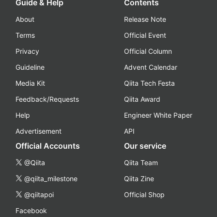
Guide & Help
Contents
About
Release Note
Terms
Official Event
Privacy
Official Column
Guideline
Advent Calendar
Media Kit
Qiita Tech Festa
Feedback/Requests
Qiita Award
Help
Engineer White Paper
Advertisement
API
Official Accounts
Our service
@Qiita
Qiita Team
@qiita_milestone
Qiita Zine
@qiitapoi
Official Shop
Facebook