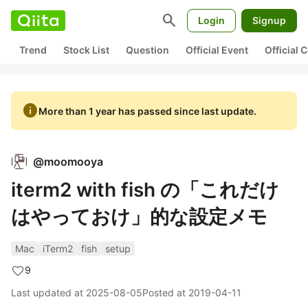
search
Login
Signup
Trend
Stock List
Question
Official Event
Official
info
More than 1 year has passed since last update.
@
moomooya
iterm2 with fish の「これだけ
はやっておけ」的な設定メモ
Mac
iTerm2
fish
setup
9
Last updated at
2025-08-05
Posted at
2019-04-11