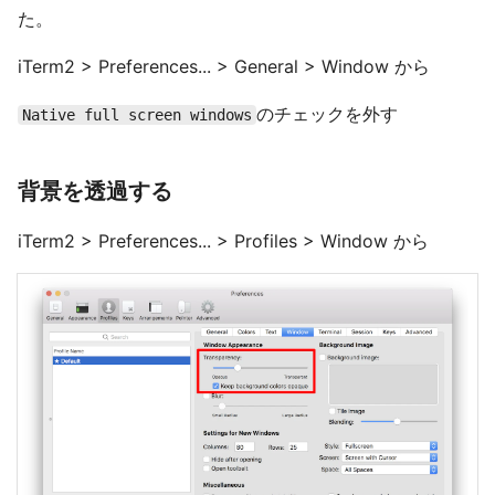
た。
iTerm2 > Preferences... > General > Window から
のチェックを外す
Native full screen windows
背景を透過する
iTerm2 > Preferences... > Profiles > Window から