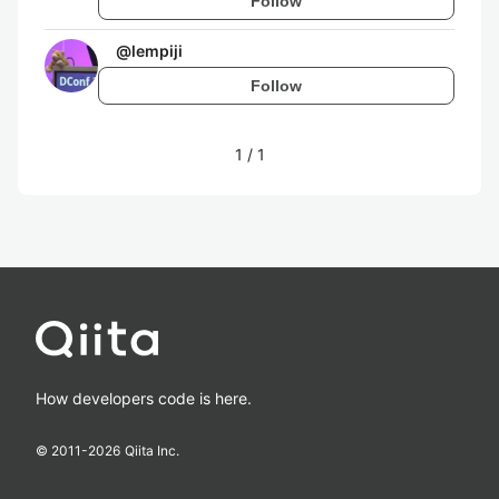
Follow
@
lempiji
Follow
1
/
1
How developers code is here.
© 2011-
2026
Qiita Inc.