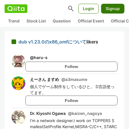
search
Login
Signup
Trend
Stock List
Question
Official Event
Official
dub v1.23.0のx86_omfについて
likers
@
haru-s
Follow
えーさん ますめ
@
a3masume
個人でゲーム制作をしているひと。 D言語使っ
てます。
Follow
Dr. Kiyoshi Ogawa
@
kaizen_nagoya
I'm a network designer.I work on TOPPERS S
mallestSetProfile Kernel,MISRA-C/C++, STARC