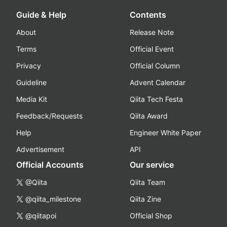
Guide & Help
Contents
About
Release Note
Terms
Official Event
Privacy
Official Column
Guideline
Advent Calendar
Media Kit
Qiita Tech Festa
Feedback/Requests
Qiita Award
Help
Engineer White Paper
Advertisement
API
Official Accounts
Our service
@Qiita
Qiita Team
@qiita_milestone
Qiita Zine
@qiitapoi
Official Shop