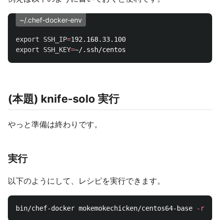
~/.chef-docker-env
export 
SSH_IP
=
export 
SSH_KEY
=
(本題) knife-solo 実行
やっと準備は終わりです。
実行
以下のようにして、レシピを実行できます。
bin/chef-docker mokemokechicken/centos64-base 
-r
're