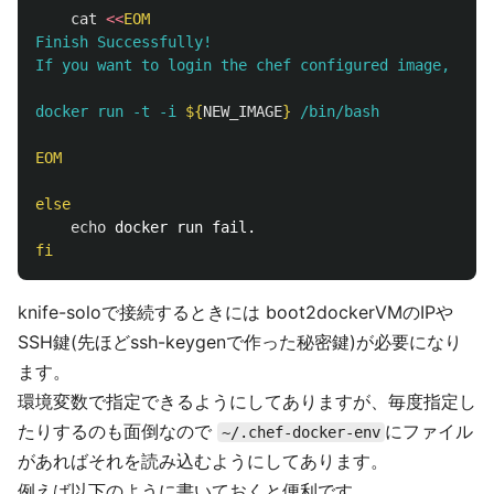
cat
<<
EOM
Finish Successfully!

If you want to login the chef configured image,

docker run -t -i 
${
NEW_IMAGE
}
EOM

else

echo 
fi
knife-soloで接続するときには boot2dockerVMのIPや
SSH鍵(先ほどssh-keygenで作った秘密鍵)が必要になり
ます。
環境変数で指定できるようにしてありますが、毎度指定し
たりするのも面倒なので
にファイル
~/.chef-docker-env
があればそれを読み込むようにしてあります。
例えば以下のように書いておくと便利です。