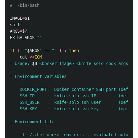
# !/bin/bash
IMAGE
=
$1
ARGS
=
$@
EXTRA_ARGS
=
""
if
[[
"
$ARGS
"
==
""
]]
;
then

cat
<<
EOM
= Usage: 
$0
 <Docker Image> <knife-solo cook args>

= Environment variables

    DOCKER_PORT:  Docker container SSH port (default
    SSH_IP     :  knife-solo ssh IP         (default
    SSH_USER   :  knife-solo ssh user       (default
    SSH_KEY    :  knife-solo ssh key        (optiona
= Environment file

    if ~/.chef-docker-env exists, evaluated automati