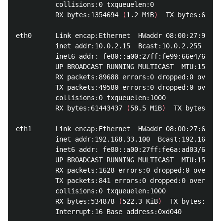
          collisions:0 txqueuelen:0 

          RX bytes:1354694 
(
1.2 MiB
)
  TX bytes:60164
eth0      Link encap:Ethernet  HWaddr 08:00:27:99:66
          inet addr:10.0.2.15  Bcast:10.0.2.255  Mas
          inet6 addr: fe80::a00:27ff:fe99:66e4/64 Sc
          UP BROADCAST RUNNING MULTICAST  MTU:1500  
          RX packets:89688 errors:0 dropped:0 overru
          TX packets:49580 errors:0 dropped:0 overru
          collisions:0 txqueuelen:1000 

          RX bytes:61443437 
(
58.5 MiB
)
  TX bytes:316
eth1      Link encap:Ethernet  HWaddr 08:00:27:6A:AD
          inet addr:192.168.33.100  Bcast:192.168.33
          inet6 addr: fe80::a00:27ff:fe6a:ad03/64 Sc
          UP BROADCAST RUNNING MULTICAST  MTU:1500  
          RX packets:1628 errors:0 dropped:0 overrun
          TX packets:841 errors:0 dropped:0 overruns
          collisions:0 txqueuelen:1000 

          RX bytes:534878 
(
522.3 KiB
)
  TX bytes:1295