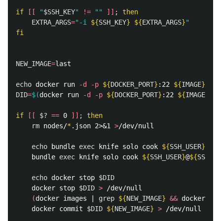
if
[[
"
$SSH_KEY
"
!=
""
]]
;
then

EXTRA_ARGS
=
"-i 
${
SSH_KEY
}
${
EXTRA_ARGS
}
"
fi

NEW_IMAGE
=
last

echo 
docker run 
-d
-p
${
DOCKER_PORT
}
:22 
${
IMAGE
}
 /us
DID
=
$(
docker run 
-d
-p
${
DOCKER_PORT
}
:22 
${
IMAGE
}
 /u
if
[[
$?
==
 0 
]]
;
then

rm 
nodes/
*
.json 2>&1 
>
/dev/null

echo 
bundle 
exec 
knife solo cook 
${
SSH_USER
}
@
${
S
    bundle 
exec 
knife solo cook 
${
SSH_USER
}
@
${
SSH_IP
echo 
docker stop 
$DID
    docker stop 
$DID
>
 /dev/null

(
docker images | 
grep
${
NEW_IMAGE
}
&&
 docker rmi
    docker commit 
$DID
${
NEW_IMAGE
}
>
 /dev/null
