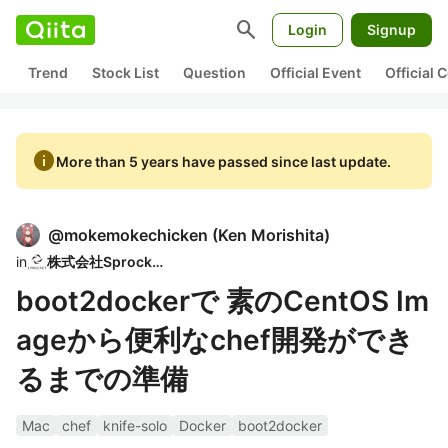
search
Login
Signup
Trend
Stock List
Question
Official Event
Official
info
More than 5 years have passed since last update.
@
mokemokechicken
(
Ken Morishita
)
in
株式会社Sprocket
boot2dockerで 素のCentOS Im
ageから便利なchef開発ができ
るまでの準備
Mac
chef
knife-solo
Docker
boot2docker