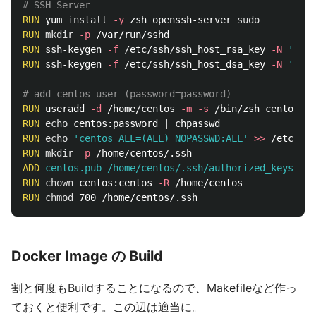
# SSH Server
RUN 
yum 
install
-y
 zsh openssh-server 
sudo
RUN 
mkdir
-p
RUN 
ssh-keygen 
-f
 /etc/ssh/ssh_host_rsa_key 
-N
''
-t
RUN 
ssh-keygen 
-f
 /etc/ssh/ssh_host_dsa_key 
-N
''
-t
# add centos user (password=password)
RUN 
useradd 
-d
 /home/centos 
-m
-s
RUN 
echo 
RUN 
echo
'centos ALL=(ALL) NOPASSWD:ALL'
>>
RUN 
mkdir
-p
ADD
 centos.pub /home/centos/.ssh/authorized_keys
RUN 
chown 
centos:centos 
-R
RUN 
chmod 
Docker Image の Build
割と何度もBuildすることになるので、Makefileなど作っ
ておくと便利です。この辺は適当に。