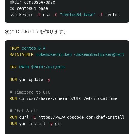
mkdir 
cd 
centos64-base

ssh-keygen 
-t
 dsa 
-C
"centos64-base"
-f
次に Dockerfileを作ります。
FROM
 centos:6.4
MAINTAINER
 mokemokechicken <mokemokechicken@twitter>
ENV
 PATH $PATH:/usr/bin
RUN 
yum update 
-y
# Timezone to UTC
RUN 
cp
 /usr/share/zoneinfo/UTC /etc/localtime

# Chef & git
RUN 
curl 
-L
RUN 
yum 
install
-y
 git
