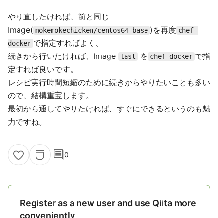
やり直したければ、前と同じ
Image(
)を再度
mokemokechicken/centos64-base
chef-
で指定すればよく、
docker
続きから行いたければ、Image
を
で指
last
chef-docker
定すれば良いです。
レシピ実行時間短縮のために続きからやりたいことも多い
ので、結構重宝します。
最初から通してやりたければ、すぐにできるというのも魅
力ですね。
comment
0
Register as a new user and use Qiita more
conveniently