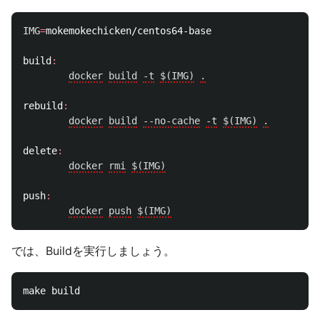
IMG
=
mokemokechicken/centos64-base

build
:
docker
build
-t
$(IMG)
.
rebuild
:
docker
build
--no-cache
-t
$(IMG)
.
delete
:
docker
rmi
$(IMG)
push
:
docker
push
$(IMG)
では、Buildを実行しましょう。