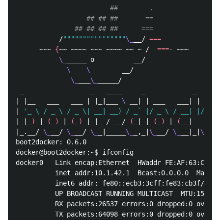
##        .
## ## ##       ==
## ## ## ##      ===
           /
""""""""""""""""
\_
__/ 
===
      ~~~ 
{
~~ ~~~~ ~~~ ~~~~ ~~ ~ /  
===
- ~~~

\_
_____ o          __/

\ 
\ 
       __/

\_
___
\_
_____/

 _                 _   ____     _            _

| |__   ___   ___ | |_|___ 
\ 
__| | ___   ___| | ____
| 
'_ \ / _ \ / _ \| __| __) / _` |/ _ \ / __| |/ / _
| |_
)
 | 
(
_
)
 | 
(
_
)
 | |_ / __/ 
(
_| | 
(
_
)
 | 
(
__|   <  _
|_.__/ 
\_
__/ 
\_
__/ 
\_
_|_____
\_
_,_|
\_
__/ 
\_
__|_|
\_\_
_
boot2docker: 0.6.0

docker@boot2docker:~
$ 
ifconfig

docker0   Link encap:Ethernet  HWaddr FE:AF:63:C4:4F
          inet addr:10.1.42.1  Bcast:0.0.0.0  Mask:2
          inet6 addr: fe80::ecb3:3cff:fe83:cb3f/64 S
          UP BROADCAST RUNNING MULTICAST  MTU:1500  
          RX packets:26537 errors:0 dropped:0 overru
          TX packets:64098 errors:0 dropped:0 overru