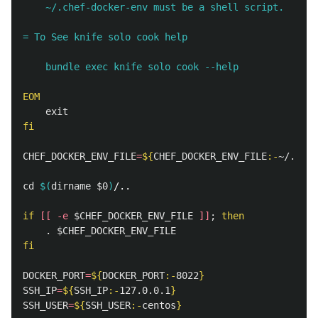
    ~/.chef-docker-env must be a shell script.

= To See knife solo cook help

fi

CHEF_DOCKER_ENV_FILE
=
${
CHEF_DOCKER_ENV_FILE
:-
~/.chef
cd
$(
dirname
$0
)
/..

if
[[
-e
$CHEF_DOCKER_ENV_FILE
]]
;
then
.
$CHEF_DOCKER_ENV_FILE
fi

DOCKER_PORT
=
${
DOCKER_PORT
:-
8022
}
SSH_IP
=
${
SSH_IP
:-
127
.0.0.1
}
SSH_USER
=
${
SSH_USER
:-
centos
}