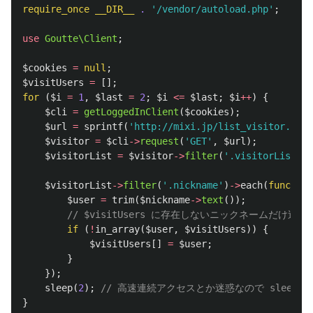
require_once
__DIR__
.
'/vendor/autoload.php'
;
use
Goutte\Client
;
$cookies
=
null
;
$visitUsers
=
[];
for
(
$i
=
1
,
$last
=
2
;
$i
<=
$last
;
$i
++
)
{
$cli
=
getLoggedInClient
(
$cookies
);
$url
=
sprintf
(
'http://mixi.jp/list_visitor.pl?p
$visitor
=
$cli
->
request
(
'GET'
,
$url
);
$visitorList
=
$visitor
->
filter
(
'.visitorList'
);
$visitorList
->
filter
(
'.nickname'
)
->
each
(
function
$user
=
trim
(
$nickname
->
text
());
// $visitUsers に存在しないニックネームだけ追加
if
(
!
in_array
(
$user
,
$visitUsers
))
{
$visitUsers
[]
=
$user
;
}
});
sleep
(
2
);
// 高速連続アクセスとか迷惑なので sleep 
}