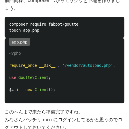
前回同様、composer つかってサクッと下地を作りまし
ょう。
touch 
app.php
<?php
require_once
__DIR__
.
'/vendor/autoload.php'
;
use
Goutte\Client
;
$cli
=
new
Client
();
このへんまで来たら準備完了ですね。
みなさんバッチリ mixi にログインしてるかと思うのでロ
グアウトしておいてください。