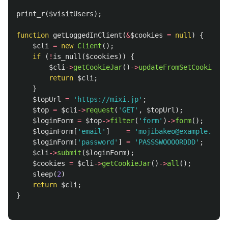
print_r
(
$visitUsers
);
function
getLoggedInClient
(
&
$cookies
=
null
)
{
$cli
=
new
Client
();
if
(
!
is_null
(
$cookies
))
{
$cli
->
getCookieJar
()
->
updateFromSetCookie
(
$c
return
$cli
;
}
$topUrl
=
'https://mixi.jp'
;
$top
=
$cli
->
request
(
'GET'
,
$topUrl
);
$loginForm
=
$top
->
filter
(
'form'
)
->
form
();
$loginForm
[
'email'
]
=
'mojibakeo@example.com'
$loginForm
[
'password'
]
=
'PASSSWOOOORDDD'
;
$cli
->
submit
(
$loginForm
);
$cookies
=
$cli
->
getCookieJar
()
->
all
();
sleep
(
2
)
return
$cli
;
}