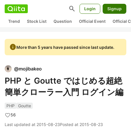
search
Login
Signup
Trend
Stock List
Question
Official Event
Official
info
More than 5 years have passed since last update.
@
mojibakeo
PHP と Goutte ではじめる超絶
簡単クローラー入門 ログイン編
PHP
Goutte
56
Last updated at
2015-08-23
Posted at
2015-08-23