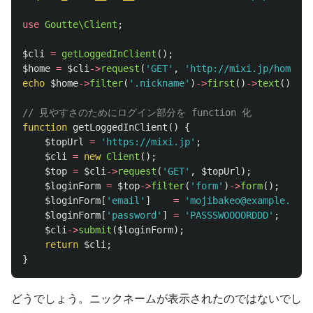
use
Goutte\Client
;
$cli
=
getLoggedInClient
();
$home
=
$cli
->
request
(
'GET'
,
'http://mixi.jp/home.pl
echo
$home
->
filter
(
'.nickname'
)
->
first
()
->
text
();
// 見やすさのためにログイン部分を function 化
function
getLoggedInClient
()
{
$topUrl
=
'https://mixi.jp'
;
$cli
=
new
Client
();
$top
=
$cli
->
request
(
'GET'
,
$topUrl
);
$loginForm
=
$top
->
filter
(
'form'
)
->
form
();
$loginForm
[
'email'
]
=
'mojibakeo@example.com'
$loginForm
[
'password'
]
=
'PASSSWOOOORDDD'
;
$cli
->
submit
(
$loginForm
);
return
$cli
;
}
どうでしょう。ニックネームが表示されたのではないでし