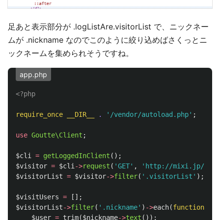
足あと表示部分が .logListAre.visitorList で、ニックネー
ムが .nickname なのでこのように絞り込めばさくっとニ
ックネームを集められそうですね。
app.php
<?php
require_once
__DIR__
.
'/vendor/autoload.php'
;
use
Goutte\Client
;
$cli
=
getLoggedInClient
();
$visitor
=
$cli
->
request
(
'GET'
,
'http://mixi.jp/list
$visitorList
=
$visitor
->
filter
(
'.visitorList'
);
$visitUsers
=
[];
$visitorList
->
filter
(
'.nickname'
)
->
each
(
function
(
$ni
$user
=
trim
(
$nickname
->
text
());