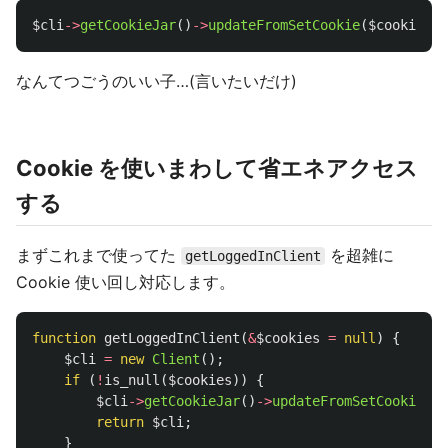
$cli
->
getCookieJar
()
->
updateFromSetCookie
(
$cookies
);
なんてつごうのいい子…(言いたいだけ)
Cookie を使いまわして省エネアクセス
する
まずこれまで使ってた
を超雑に
getLoggedInClient
Cookie 使い回し対応します。
function
getLoggedInClient
(
&
$cookies
=
null
)
{
$cli
=
new
Client
();
if
(
!
is_null
(
$cookies
))
{
$cli
->
getCookieJar
()
->
updateFromSetCookie
(
$c
return
$cli
;
}