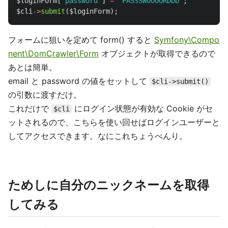
$loginForm
[
'password'
]
=
'PASSSWOOOORDDD'
;
$cli
->
submit
(
$loginForm
);
フォームに狙いを定めて form() すると
Symfony\Compo
nent\DomCrawler\Form
オブジェクトが取得できるので
あとは簡単。
email と password の値をセットして
$cli->submit()
の引数に渡すだけ。
これだけで
にログイン状態が有効な Cookie がセ
$cli
ットされるので、こちらを使い回せばログインユーザーと
してアクセスできます。なにこれちょうべんり。
ためしに自分のニックネームを取得
してみる