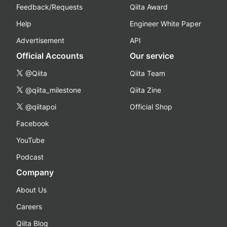
Feedback/Requests
Qiita Award
Help
Engineer White Paper
Advertisement
API
Official Accounts
Our service
@Qiita
Qiita Team
@qiita_milestone
Qiita Zine
@qiitapoi
Official Shop
Facebook
YouTube
Podcast
Company
About Us
Careers
Qiita Blog