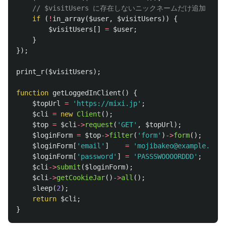
// $visitUsers に存在しないニックネームだけ追加
if
(
!
in_array
(
$user
,
$visitUsers
))
{
$visitUsers
[]
=
$user
;
}
});
print_r
(
$visitUsers
);
function
getLoggedInClient
()
{
$topUrl
=
'https://mixi.jp'
;
$cli
=
new
Client
();
$top
=
$cli
->
request
(
'GET'
,
$topUrl
);
$loginForm
=
$top
->
filter
(
'form'
)
->
form
();
$loginForm
[
'email'
]
=
'mojibakeo@example.com'
$loginForm
[
'password'
]
=
'PASSSWOOOORDDD'
;
$cli
->
submit
(
$loginForm
);
$cli
->
getCookieJar
()
->
all
();
sleep
(
2
);
return
$cli
;
}