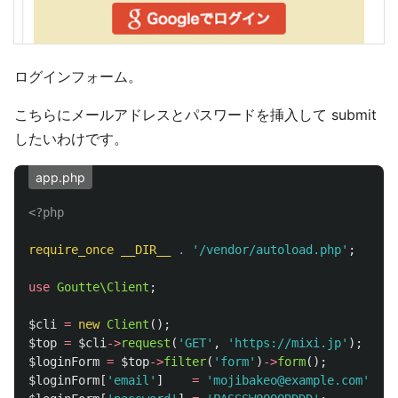
ログインフォーム。
こちらにメールアドレスとパスワードを挿入して submit
したいわけです。
app.php
<?php
require_once
__DIR__
.
'/vendor/autoload.php'
;
use
Goutte\Client
;
$cli
=
new
Client
();
$top
=
$cli
->
request
(
'GET'
,
'https://mixi.jp'
);
$loginForm
=
$top
->
filter
(
'form'
)
->
form
();
$loginForm
[
'email'
]
=
'mojibakeo@example.com'
;