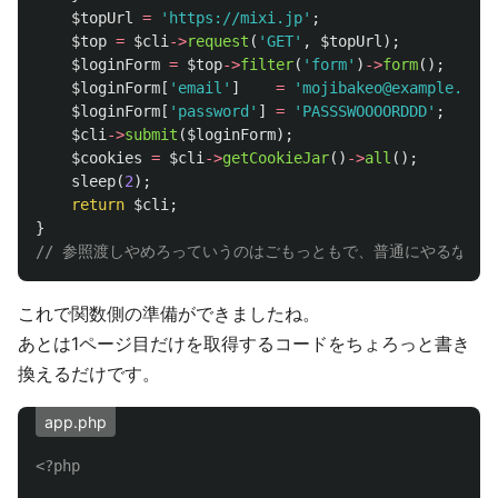
$topUrl
=
'https://mixi.jp'
;
$top
=
$cli
->
request
(
'GET'
,
$topUrl
);
$loginForm
=
$top
->
filter
(
'form'
)
->
form
();
$loginForm
[
'email'
]
=
'mojibakeo@example.com'
$loginForm
[
'password'
]
=
'PASSSWOOOORDDD'
;
$cli
->
submit
(
$loginForm
);
$cookies
=
$cli
->
getCookieJar
()
->
all
();
sleep
(
2
);
return
$cli
;
}
// 参照渡しやめろっていうのはごもっともで、普通にやるならクラス化
これで関数側の準備ができましたね。
あとは1ページ目だけを取得するコードをちょろっと書き
換えるだけです。
app.php
<?php