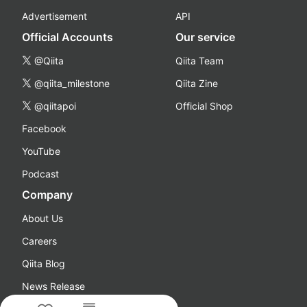
Advertisement
API
Official Accounts
Our service
@Qiita
Qiita Team
@qiita_milestone
Qiita Zine
@qiitapoi
Official Shop
Facebook
YouTube
Podcast
Company
About Us
Careers
Qiita Blog
News Release