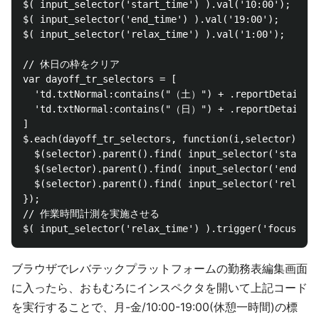
$( input_selector('start_time') ).val('10:00');

$( input_selector('end_time') ).val('19:00');

$( input_selector('relax_time') ).val('1:00');

// 休日の枠をクリア

var dayoff_tr_selectors = [

  'td.txtNormal:contains("（土）") + .reportDetail__t
  'td.txtNormal:contains("（日）") + .reportDetail__t
]

$.each(dayoff_tr_selectors, function(i,selector){

  $(selector).parent().find( input_selector('start_t
  $(selector).parent().find( input_selector('end_tim
  $(selector).parent().find( input_selector('relax_t
});

// 作業時間計測を実施させる

ブラウザでレバテックプラットフォームの勤務表編集画面
に入ったら、おもむろにインスペクタを開いて上記コード
を実行することで、月-金/10:00-19:00(休憩一時間)の標