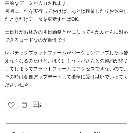
準的なデータが入力されます。
月初にこれを実行しておけば、あとは残業したりお休みし
たときだけデータを更新すればOK。
土日月がお休みの４日勤務とかになってもかんたんに対応
できるコードなのが自慢です。
レバテックプラットフォームがバージョンアップしたら使
えなくなるのだけど、ぼくはもうレバさんとの契約が終了
してしまってプラットフォームにアクセスできないので、
その時は各自アップデートして後輩に受け継いでいってく
ださいね☆
comment
2