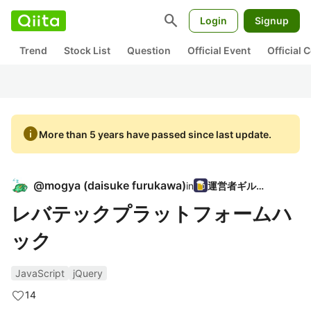
search
Login
Signup
Trend
Stock List
Question
Official Event
Official
info
More than 5 years have passed since last update.
@
mogya
(
daisuke furukawa
)
in
運営者ギルド
レバテックプラットフォームハ
ック
JavaScript
jQuery
14