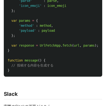
'
parse
'
:
parse
,
'
icon_emoji
'
:
icon_emoji
};
var
params
=
{
'
method
'
:
method
,
'
payload
'
:
payload
};
var
response
=
UrlFetchApp
.
fetch
(
url
,
params
);
}
function
message
()
{
// 投稿する内容を生成する
}
Slack