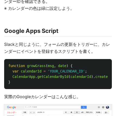
ンダーIDを確認できる。
※ カレンダーの色は緑に設定しよう。
Google Apps Script
Slackと同じように、フォームの更新をトリガーに、カレ
ンダーにイベントを登録するスクリプトを書く。
function
growGrass
(
msg
,
date
)
{
var
calendarId
=
'
YOUR_CALENDAR_ID
'
;
CalendarApp
.
getCalendarById
(
calendarId
).
createAllD
}
実際のGoogleカレンダーはこんな感じ。