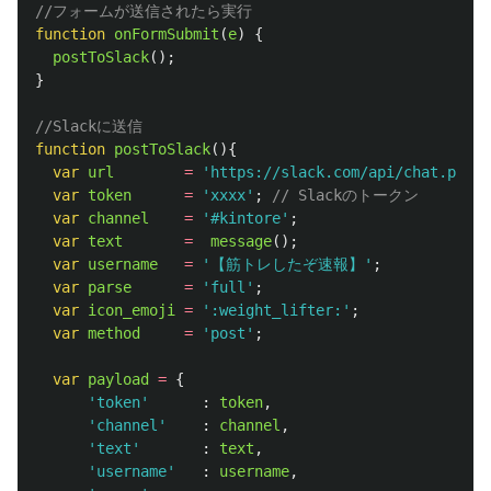
//フォームが送信されたら実行
function
onFormSubmit
(
e
)
{
postToSlack
();
}
//Slackに送信
function
postToSlack
(){
var
url
=
'
https://slack.com/api/chat.postM
var
token
=
'
xxxx
'
;
// Slackのトークン
var
channel
=
'
#kintore
'
;
var
text
=
message
();
var
username
=
'
【筋トレしたぞ速報】
'
;
var
parse
=
'
full
'
;
var
icon_emoji
=
'
:weight_lifter:
'
;
var
method
=
'
post
'
;
var
payload
=
{
'
token
'
:
token
,
'
channel
'
:
channel
,
'
text
'
:
text
,
'
username
'
:
username
,