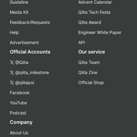
Guideline
Advent Calendar
Media Kit
Qiita Tech Festa
Feedback/Requests
Qiita Award
Help
Engineer White Paper
Advertisement
API
Official Accounts
Our service
@Qiita
Qiita Team
@qiita_milestone
Qiita Zine
@qiitapoi
Official Shop
Facebook
YouTube
Podcast
Company
About Us