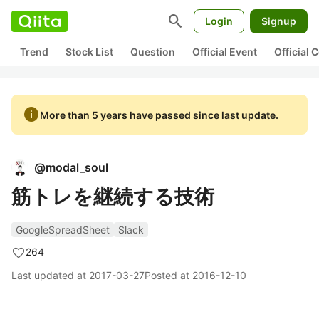
search
Login
Signup
Trend
Stock List
Question
Official Event
Official
info
More than 5 years have passed since last update.
@
modal_soul
筋トレを継続する技術
GoogleSpreadSheet
Slack
264
Last updated at
2017-03-27
Posted at
2016-12-10