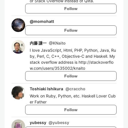
or Stack Overflow instead of Qiita.
Follow
@
momohatt
Follow
内藤 謙一
@
KNaito
I love JavaScript, Html, PHP, Python, Java, Ru
by, Perl, C, C++, Objective-C and Haskell. My
stack overflow address is http://stackoverflo
w.com/users/3535002/knaito
Follow
Toshiaki Ishikura
@
craccho
Work on Ruby, Python, etc. Haskell Lover Cub
er Father
Follow
yubessy
@
yubessy