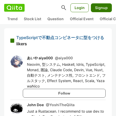
search
Login
Signup
Trend
Stock List
Question
Official Event
Official
TypeScriptで不動点コンビネータに型をつける
likers
あいや aiya000
@
aiya000
Neovim, 型システム, Haskell, Idris, TypeScript,
Monad, 圏論, Claude Code, Devin, Vue, Nuxt,
自動テスト, メンテナンス性, フロントエンド, フ
ルスタック, Effect System, React, Scala, Yaza
waNico
Follow
John Doe
@
YoshiTheQiita
Just a Rustacean. I recommend to use dev.to