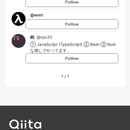
Follow
@
wint
Follow
純
@
nju33
① JavaScript (TypeScript) ② Bash ③ Rust
な感じでやってます。
Follow
1
/
1