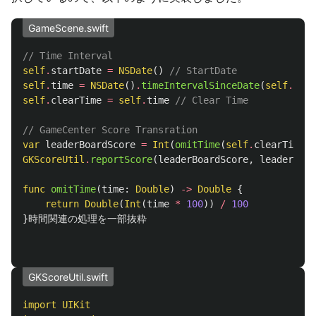
GameScene.swift
// Time Interval
self
.
startDate
=
NSDate
()
// StartDate
self
.
time
=
NSDate
()
.
timeIntervalSinceDate
(
self
.
star
self
.
clearTime
=
self
.
time
// Clear Time
// GameCenter Score Transration
var
leaderBoardScore
=
Int
(
omitTime
(
self
.
clearTime
)
GKScoreUtil
.
reportScore
(
leaderBoardScore
,
leaderboar
func
omitTime
(
time
:
Double
)
->
Double
{
return
Double
(
Int
(
time
*
100
))
/
100
}
時間関連の処理を一部抜粋
GKScoreUtil.swift
import
UIKit