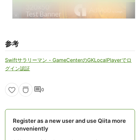
参考
Swiftサラリーマン - GameCenterのGKLocalPlayerでロ
グイン認証
comment
0
Register as a new user and use Qiita more
conveniently