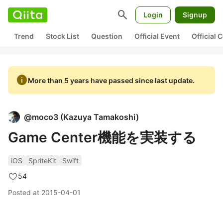
search
Login
Signup
Trend
Stock List
Question
Official Event
Official
info
More than 5 years have passed since last update.
@
moco3
(
Kazuya Tamakoshi
)
Game Center機能を実装する
iOS
SpriteKit
Swift
54
Posted at
2015-04-01