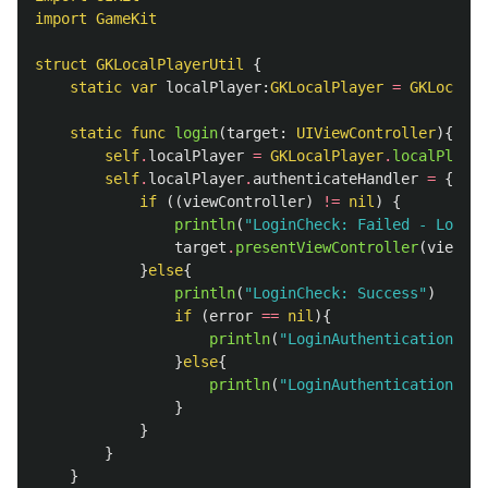
import
GameKit
struct
GKLocalPlayerUtil
{
static
var
localPlayer
:
GKLocalPlayer
=
GKLocalPl
static
func
login
(
target
:
UIViewController
){
self
.
localPlayer
=
GKLocalPlayer
.
localPlayer
self
.
localPlayer
.
authenticateHandler
=
{(
vie
if
((
viewController
)
!=
nil
)
{
println
(
"LoginCheck: Failed - LoginP
target
.
presentViewController
(
viewCon
}
else
{
println
(
"LoginCheck: Success"
)
if
(
error
==
nil
){
println
(
"LoginAuthentication: Su
}
else
{
println
(
"LoginAuthentication: Fa
}
}
}
}