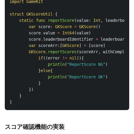
import
GameKit
struct
GKScoreUtil
{
static
func
reportScore
(
value
:
Int
,
leaderboardi
var
score
:
GKScore
=
GKScore
()
score
.
value
=
Int64
(
value
)
score
.
leaderboardIdentifier
=
leaderboardid
var
scoreArr
:[
GKScore
]
=
[
score
]
GKScore
.
reportScores
(
scoreArr
,
withCompletio
if
((
error
!=
nil
)){
println
(
"ReportScore NG"
)
}
else
{
println
(
"ReportScore OK"
)
}
})
}
}
スコア確認機能の実装