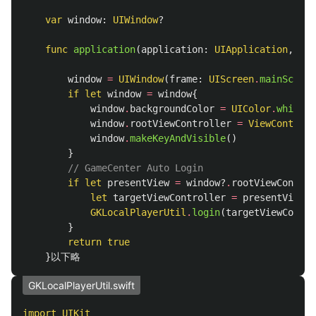
var
window
:
UIWindow
?
func
application
(
application
:
UIApplication
,
did
window
=
UIWindow
(
frame
:
UIScreen
.
mainScreen
if
let
window
=
window
{
window
.
backgroundColor
=
UIColor
.
whiteCo
window
.
rootViewController
=
ViewControll
window
.
makeKeyAndVisible
()
}
// GameCenter Auto Login
if
let
presentView
=
window
?
.
rootViewControl
let
targetViewController
=
presentView
GKLocalPlayerUtil
.
login
(
targetViewContro
}
return
true
}
以下略
GKLocalPlayerUtil.swift
import
UIKit