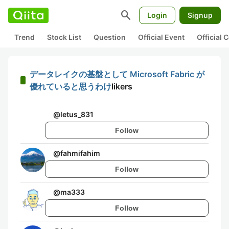
search
Login
Signup
Trend
Stock List
Question
Official Event
Official
データレイクの基盤として Microsoft Fabric が
優れていると思うわけ
likers
@
letus_831
Follow
@
fahmifahim
Follow
@
ma333
Follow