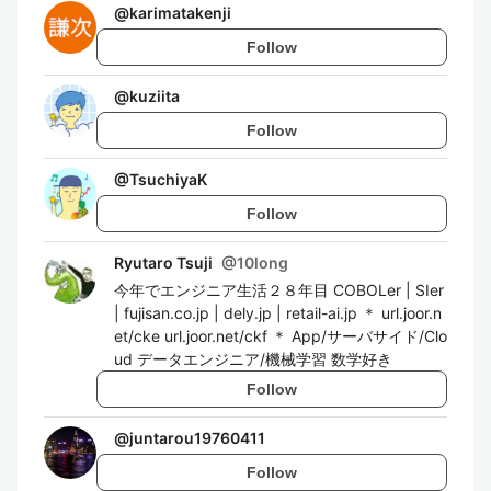
@
karimatakenji
Follow
@
kuziita
Follow
@
TsuchiyaK
Follow
Ryutaro Tsuji
@
10long
今年でエンジニア生活２８年目 COBOLer | SIer
| fujisan.co.jp | dely.jp | retail-ai.jp ＊ url.joor.n
et/cke url.joor.net/ckf ＊ App/サーバサイド/Clo
ud データエンジニア/機械学習 数学好き
Follow
@
juntarou19760411
Follow