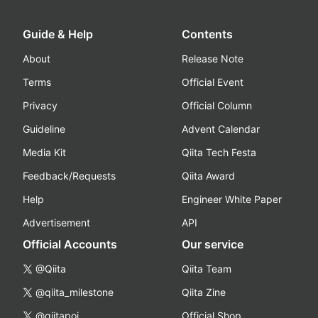
Guide & Help
Contents
About
Release Note
Terms
Official Event
Privacy
Official Column
Guideline
Advent Calendar
Media Kit
Qiita Tech Festa
Feedback/Requests
Qiita Award
Help
Engineer White Paper
Advertisement
API
Official Accounts
Our service
@Qiita
Qiita Team
@qiita_milestone
Qiita Zine
@qiitapoi
Official Shop