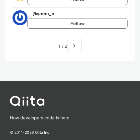
@
yomu_n
Follow
navigate_next
1
/
2
How developers code is here.
© 2011-
2026
Qiita Inc.