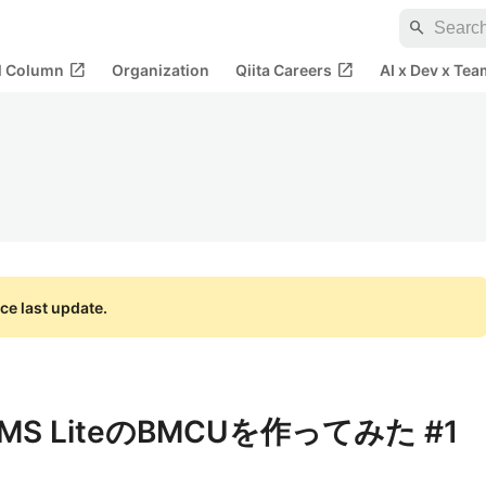
search
open_in_new
open_in_new
al Column
Organization
Qiita Careers
AI x Dev x Tea
ce last update.
S LiteのBMCUを作ってみた #1