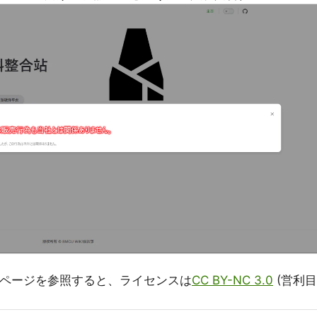
トページを参照すると、ライセンスは
CC BY-NC 3.0
(営利目
。