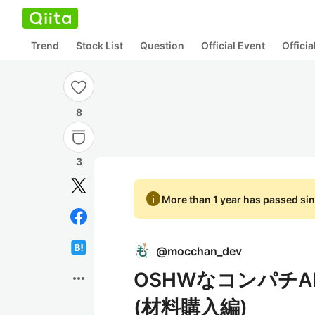
Trend
Stock List
Question
Official Event
Offici
8
3
info
More than 1 year has passed sin
@
mocchan_dev
OSHWなコンパチAM
more_horiz
(材料購入編)