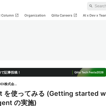
search
open_in_new
open_in_new
al Column
Organization
Qiita Careers
AI x Dev x Tea
2026で記事投稿！
Qiita Tech Festa
2026
KDDI株式会社
t を使ってみる (Getting started w
Agent の実施)