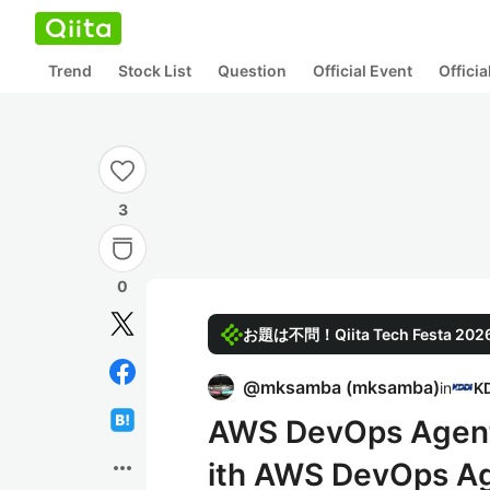
Trend
Stock List
Question
Official Event
Offici
3
0
お題は不問！Qiita Tech Festa 
@
mksamba
(
mksamba
)
in
AWS DevOps Agen
more_horiz
ith AWS DevOps 