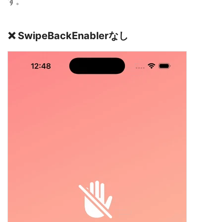
す。
❌ SwipeBackEnablerなし