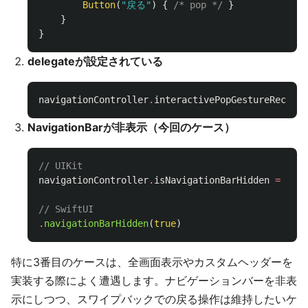
Button
(
"戻る"
)
{
/* pop */
}
}
}
delegateが設定されている
navigationController
.
interactivePopGestureRecogni
NavigationBarが非表示（今回のケース）
// UIKit
navigationController
.
isNavigationBarHidden
=
true
// SwiftUI
.
navigationBarHidden
(
true
)
特に3番目のケースは、全画面表示やカスタムヘッダーを
実装する際によく遭遇します。ナビゲーションバーを非表
示にしつつ、スワイプバックでの戻る操作は維持したいケ