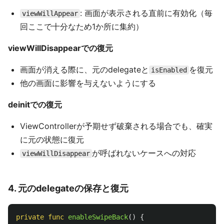
: 画面が表示される直前に有効化（毎
viewWillAppear
回ここで十分なため1か所に集約）
viewWillDisappearでの復元
画面が消える際に、元のdelegateと
を復元
isEnabled
他の画面に影響を与えないようにする
deinitでの復元
ViewControllerが予期せず破棄される場合でも、確実
に元の状態に復元
が呼ばれないケースへの対応
viewWillDisappear
4. 元のdelegateの保存と復元
private
func
enableSwipeBack
()
{