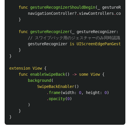
func
gestureRecognizerShouldBegin
(
_
gestureRecog
navigationController
?
.
viewControllers
.
count
}
func
gestureRecognizer
(
_
gestureRecognizer
:
UIGe
// スワイプバック用のジェスチャーのみ同時認識を許
gestureRecognizer
is
UIScreenEdgePanGestureR
}
}
extension
View
{
func
enableSwipeBack
()
->
some
View
{
background
(
SwipeBackEnabler
()
.
frame
(
width
:
0
,
height
:
0
)
.
opacity
(
0
)
)
}
}