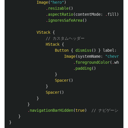
Image
(
"hero"
)
.
resizable
()
.
aspectRatio
(
contentMode
:
.
fill
)
.
ignoresSafeArea
()
VStack
{
// カスタムヘッダー
HStack
{
Button
{
dismiss
()
}
label
:
{
Image
(
systemName
:
"chevron.l
.
foregroundColor
(
.
white
)
.
padding
()
}
Spacer
()
}
Spacer
()
}
}
.
navigationBarHidden
(
true
)
// ナビゲーショ
}
}