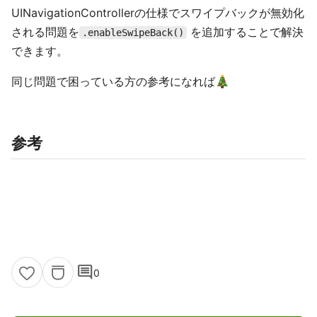
UINavigationControllerの仕様でスワイプバックが無効化
される問題を
を追加することで解決
.enableSwipeBack()
できます。
同じ問題で困っている方の参考になれば
参考
comment
0