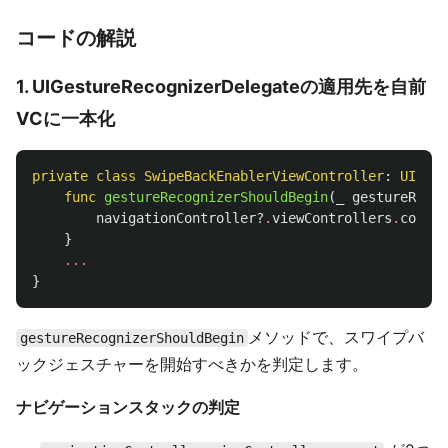
コードの解説
1. UIGestureRecognizerDelegateの適用先を自前
VCに一本化
private
class
SwipeBackEnablerViewController
:
UIView
func
gestureRecognizerShouldBegin
(
_
gestureRecog
navigationController
?
.
viewControllers
.
count
}
...
}
メソッドで、スワイプバ
gestureRecognizerShouldBegin
ックジェスチャーを開始すべきかを判定します。
ナビゲーションスタックの判定