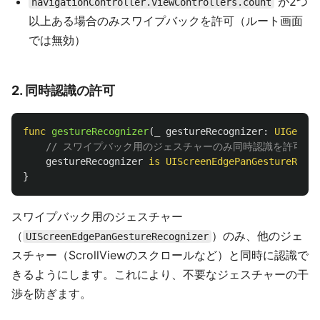
が2つ
navigationController.viewControllers.count
以上ある場合のみスワイプバックを許可（ルート画面
では無効）
2. 同時認識の許可
func
gestureRecognizer
(
_
gestureRecognizer
:
UIGestur
// スワイプバック用のジェスチャーのみ同時認識を許可
gestureRecognizer
is
UIScreenEdgePanGestureRecog
}
スワイプバック用のジェスチャー
（
）のみ、他のジェ
UIScreenEdgePanGestureRecognizer
スチャー（ScrollViewのスクロールなど）と同時に認識で
きるようにします。これにより、不要なジェスチャーの干
渉を防ぎます。