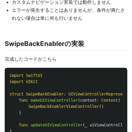
カスタムナビゲーション実装では動作しません
エラーが発生することはありませんが、条件が満たさ
れない場合は単に何も行いません
SwipeBackEnablerの実装
完成したコードがこちら
import
SwiftUI
import
UIKit
struct
SwipeBackEnabler
:
UIViewControllerRepresentab
func
makeUIViewController
(
context
:
Context
)
->
U
SwipeBackEnablerViewController
()
}
func
updateUIViewController
(
_
uiViewController
:
}