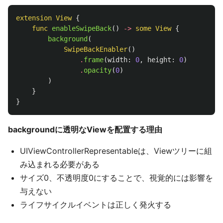
extension
View
{
func
enableSwipeBack
()
->
some
View
{
background
(
SwipeBackEnabler
()
.
frame
(
width
:
0
,
height
:
0
)
.
opacity
(
0
)
)
}
}
backgroundに透明なViewを配置する理由
UIViewControllerRepresentableは、Viewツリーに組
み込まれる必要がある
サイズ0、不透明度0にすることで、視覚的には影響を
与えない
ライフサイクルイベントは正しく発火する