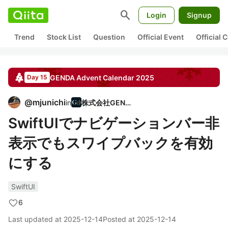
search
Login
Signup
Trend
Stock List
Question
Official Event
Official
GENDA
Advent Calendar
2025
Day 15
@
mjunichi
in
株式会社GENDA
SwiftUIでナビゲーションバー非
表示でもスワイプバックを有効
にする
SwiftUI
6
Last updated at
2025-12-14
Posted at
2025-12-14