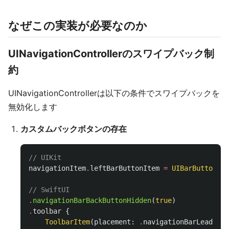
なぜこの実装が必要なのか
UINavigationControllerのスワイプバック制
約
UINavigationControllerは以下の条件でスワイプバックを
無効化します
カスタムバックボタンの存在
// UIKit
navigationItem
.
leftBarButtonItem
=
UIBarButtonIte
// SwiftUI
.
navigationBarBackButtonHidden
(
true
)
.
toolbar
{
ToolbarItem
(
placement
:
.
navigationBarLeading
)