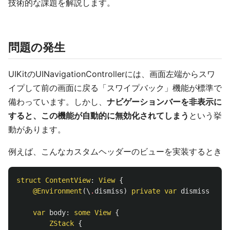
技術的な課題を解説します。
問題の発生
UIKitのUINavigationControllerには、画面左端からスワ
イプして前の画面に戻る「スワイプバック」機能が標準で
備わっています。しかし、
ナビゲーションバーを非表示に
すると、この機能が自動的に無効化されてしまう
という挙
動があります。
例えば、こんなカスタムヘッダーのビューを実装するとき
struct
ContentView
:
View
{
@Environment
(\
.
dismiss
)
private
var
dismiss
var
body
:
some
View
{
ZStack
{