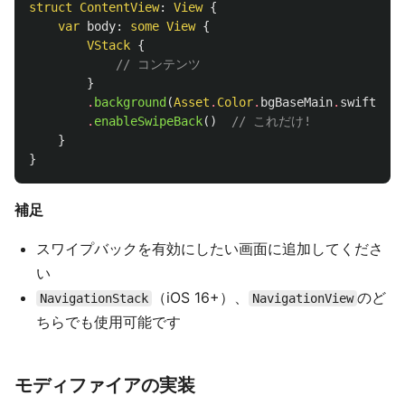
struct
ContentView
:
View
{
var
body
:
some
View
{
VStack
{
// コンテンツ
}
.
background
(
Asset
.
Color
.
bgBaseMain
.
swiftUICo
.
enableSwipeBack
()
// これだけ!
}
}
補足
スワイプバックを有効にしたい画面に追加してくださ
い
（iOS 16+）、
のど
NavigationStack
NavigationView
ちらでも使用可能です
モディファイアの実装