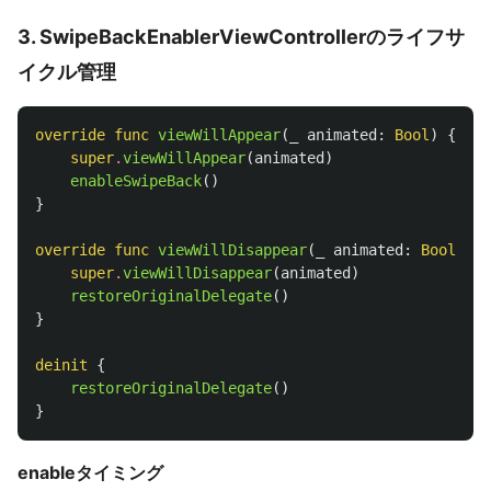
3. SwipeBackEnablerViewControllerのライフサ
イクル管理
override
func
viewWillAppear
(
_
animated
:
Bool
)
{
super
.
viewWillAppear
(
animated
)
enableSwipeBack
()
}
override
func
viewWillDisappear
(
_
animated
:
Bool
)
{
super
.
viewWillDisappear
(
animated
)
restoreOriginalDelegate
()
}
deinit
{
restoreOriginalDelegate
()
}
enableタイミング