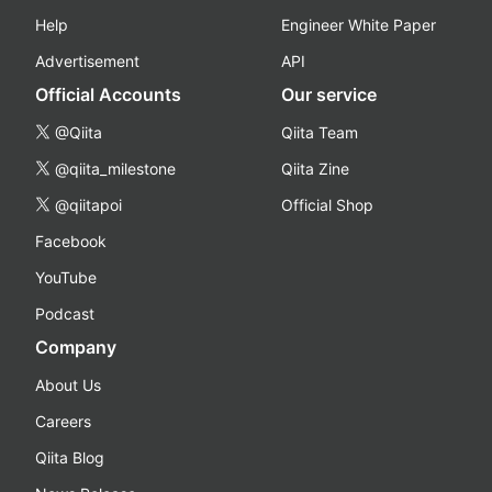
Help
Engineer White Paper
Advertisement
API
Official Accounts
Our service
@Qiita
Qiita Team
@qiita_milestone
Qiita Zine
@qiitapoi
Official Shop
Facebook
YouTube
Podcast
Company
About Us
Careers
Qiita Blog