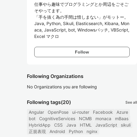
仕事やら趣味でプログラミングとか周辺をごそご
そやってます。

「手を抜く為の手間は惜しまない」がモットー。

Java, Python, Sikuli, Elasticsearch, Kibana, Mon
aca, JavaScript, bot, Windowsバッチ, VBScript, 
Excel マクロ
Follow
Following Organizations
No Organizations you are following
Following tags
(20)
See all
Angular
OpenPose
ui-router
Facebook
Azure
bot
CognitiveServices
NCMB
monaca
mBaas
HybridApp
CSS
Java
HTML
JavaScript
sikuli
正規表現
Android
Python
nginx