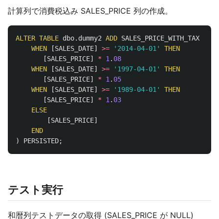
計算列で消費税込み SALES_PRICE 列の作成。
ALTER
TABLE
dbo
.
dummy2
ADD
SALES_PRICE_WITH_TAX
AS
(
WHEN
[
SALES_DATE
]
>=
'2014-04-01'
THEN
[
SALES_PRICE
]
*
1
.
08
WHEN
[
SALES_DATE
]
>=
'1997-04-01'
THEN
[
SALES_PRICE
]
*
1
.
05
WHEN
[
SALES_DATE
]
>=
'1989-04-01'
THEN
[
SALES_PRICE
]
*
1
.
03
ELSE
[
SALES_PRICE
]
END
)
PERSISTED
;
テスト実行
和暦列テストデータの取得 (SALES_PRICE が NULL)