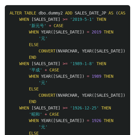
ALTER
TABLE
dbo
.
dummy2
ADD
SALES_DATE_JP
AS
(
CASE
WHEN
[
SALES_DATE
]
>=
'2019-5-1'
THEN
'新元号'
+
CASE
WHEN
YEAR
([
SALES_DATE
])
=
2019
THEN
'元'
ELSE
CONVERT
(
NVARCHAR
,
YEAR
([
SALES_DATE
])
-
2
END
WHEN
[
SALES_DATE
]
>=
'1989-1-8'
THEN
'平成'
+
CASE
WHEN
YEAR
([
SALES_DATE
])
=
1989
THEN
'元'
ELSE
CONVERT
(
NVARCHAR
,
YEAR
([
SALES_DATE
])
-
1
END
WHEN
[
SALES_DATE
]
>=
'1926-12-25'
THEN
'昭和'
+
CASE
WHEN
YEAR
([
SALES_DATE
])
=
1926
THEN
'元'
ELSE