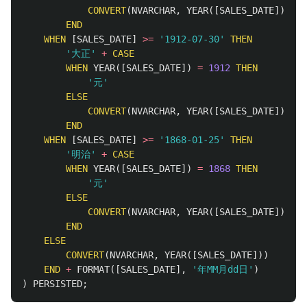
CONVERT
(
NVARCHAR
,
YEAR
([
SALES_DATE
])
-
1
END
WHEN
[
SALES_DATE
]
>=
'1912-07-30'
THEN
'大正'
+
CASE
WHEN
YEAR
([
SALES_DATE
])
=
1912
THEN
'元'
ELSE
CONVERT
(
NVARCHAR
,
YEAR
([
SALES_DATE
])
-
1
END
WHEN
[
SALES_DATE
]
>=
'1868-01-25'
THEN
'明治'
+
CASE
WHEN
YEAR
([
SALES_DATE
])
=
1868
THEN
'元'
ELSE
CONVERT
(
NVARCHAR
,
YEAR
([
SALES_DATE
])
-
1
END
ELSE
CONVERT
(
NVARCHAR
,
YEAR
([
SALES_DATE
]))
END
+
FORMAT
([
SALES_DATE
],
'年MM月dd日'
)
)
PERSISTED
;