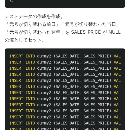
);
テストデータの作成を作成。
「元号が切り替わる前日」「元号が切り替わった当日」
「元号が切り替わった翌年」を SALES_PRICE が NULL
の値としてセット。
INSERT
INTO
dummy2
(
SALES_DATE
,
SALES_PRICE
)
VALUES
(
INSERT
INTO
dummy2
(
SALES_DATE
,
SALES_PRICE
)
VALUES
(
INSERT
INTO
dummy2
(
SALES_DATE
,
SALES_PRICE
)
VALUES
(
INSERT
INTO
dummy2
(
SALES_DATE
,
SALES_PRICE
)
VALUES
(
INSERT
INTO
dummy2
(
SALES_DATE
,
SALES_PRICE
)
VALUES
(
INSERT
INTO
dummy2
(
SALES_DATE
,
SALES_PRICE
)
VALUES
(
INSERT
INTO
dummy2
(
SALES_DATE
,
SALES_PRICE
)
VALUES
(
INSERT
INTO
dummy2
(
SALES_DATE
,
SALES_PRICE
)
VALUES
(
INSERT
INTO
dummy2
(
SALES_DATE
,
SALES_PRICE
)
VALUES
(
INSERT
INTO
dummy2
(
SALES_DATE
,
SALES_PRICE
)
VALUES
(
INSERT
INTO
dummy2
(
SALES_DATE
,
SALES_PRICE
)
VALUES
(
INSERT
INTO
dummy2
(
SALES_DATE
,
SALES_PRICE
)
VALUES
(
INSERT
INTO
dummy2
(
SALES_DATE
,
SALES_PRICE
)
VALUES
(