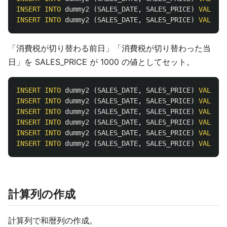
INSERT
INTO
dummy2
(
SALES_DATE
,
SALES_PRICE
)
VALUES
(
INSERT
INTO
dummy2
(
SALES_DATE
,
SALES_PRICE
)
VALUES
(
「消費税が切り替わる前日」「消費税が切り替わった当
日」を SALES_PRICE が 1000 の値としてセット。
INSERT
INTO
dummy2
(
SALES_DATE
,
SALES_PRICE
)
VALUES
(
INSERT
INTO
dummy2
(
SALES_DATE
,
SALES_PRICE
)
VALUES
(
INSERT
INTO
dummy2
(
SALES_DATE
,
SALES_PRICE
)
VALUES
(
INSERT
INTO
dummy2
(
SALES_DATE
,
SALES_PRICE
)
VALUES
(
INSERT
INTO
dummy2
(
SALES_DATE
,
SALES_PRICE
)
VALUES
(
INSERT
INTO
dummy2
(
SALES_DATE
,
SALES_PRICE
)
VALUES
(
計算列の作成
計算列で和暦列の作成。