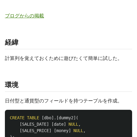
ブログからの掲載
経緯
計算列を覚えておくために遊びたくて簡単に試した。
環境
日付型と通貨型のフィールドを持つテーブルを作成。
CREATE
TABLE
[
dbo
].[
dummy2
](
[
SALES_DATE
]
[
date
]
NULL
,
[
SALES_PRICE
]
[
money
]
NULL
,