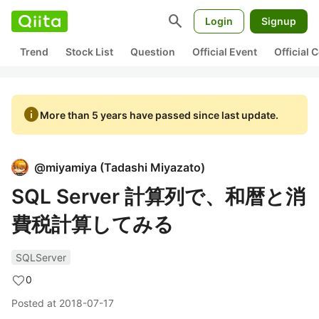
search
Login
Signup
Trend
Stock List
Question
Official Event
Official
info
More than 5 years have passed since last update.
@
miyamiya
(
Tadashi Miyazato
)
SQL Server 計算列で、和暦と消
費税計算してみる
SQLServer
0
Posted at
2018-07-17