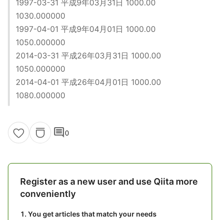
1997-03-31 平成9年03月31日 1000.00
1030.000000
1997-04-01 平成9年04月01日 1000.00
1050.000000
2014-03-31 平成26年03月31日 1000.00
1050.000000
2014-04-01 平成26年04月01日 1000.00
1080.000000
comment
0
Register as a new user and use Qiita more
conveniently
You get articles that match your needs