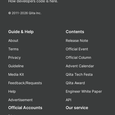
How developers code is here.
© 2011-
2026
Qiita Inc.
Guide & Help
Contents
About
Release Note
Terms
Official Event
Privacy
Official Column
Guideline
Advent Calendar
Media Kit
Qiita Tech Festa
Feedback/Requests
Qiita Award
Help
Engineer White Paper
Advertisement
API
Official Accounts
Our service