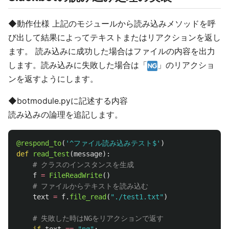
◆動作仕様 上記のモジュールから読み込みメソッドを呼
び出して結果によってテキストまたはリアクションを返し
ます。 読み込みに成功した場合はファイルの内容を出力
します。読み込みに失敗した場合は「
」のリアクショ
ンを返すようにします。
◆botmodule.pyに記述する内容
読み込みの論理を追記します。
@respond_to
(
'
^ファイル読み込みテスト$
'
)
def
read_test
(
message
):
f
=
FileReadWrite
()
text
=
f
.
file_read
(
"
./test1.txt
"
)