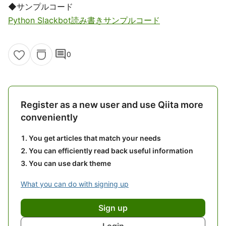
◆サンプルコード
Python Slackbot読み書きサンプルコード
comment
0
Register as a new user and use Qiita more
conveniently
You get articles that match your needs
You can efficiently read back useful information
You can use dark theme
What you can do with signing up
Sign up
Login