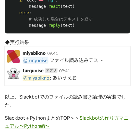
if
text
==
"
ng
"
:
message
.
react
(
text
)
else
:
message
.
reply
(
text
)
◆実行結果
以上、Slackbotでのファイルの読み書き論理の実装でし
た。
Slackbot＋PythonまとめTOP＞＞
Slackbotの作り方マニ
ュアル〜Python編〜