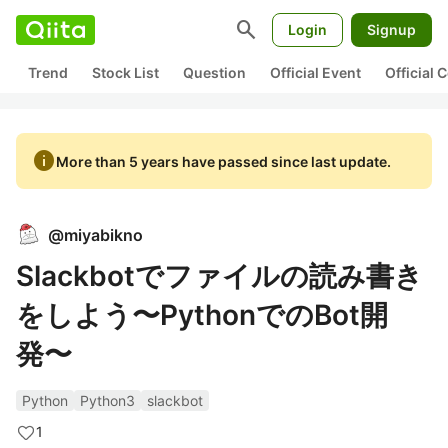
search
Login
Signup
Trend
Stock List
Question
Official Event
Official
info
More than 5 years have passed since last update.
@
miyabikno
Slackbotでファイルの読み書き
をしよう〜PythonでのBot開
発〜
Python
Python3
slackbot
1