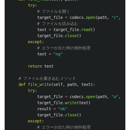
try
:
target_file
=
codecs
.
open
(
path
,
"
r
"
,
"
ut
text
=
target_file
.
read
()
target_file
.
close
()
except
:
text
=
"
ng
"
return
text
def
file_write
(
self
,
path
,
text
):
try
:
target_file
=
codecs
.
open
(
path
,
"
a
"
,
"
ut
target_file
.
write
(
text
)
result
=
"
ok
"
target_file
.
close
()
except
: