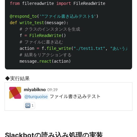
from
filereadwrite
import
FileReadWrite
@respond_to
(
'
^ファイル書き込みテスト$
'
)
def
write_test
(
message
):
f
=
FileReadWrite
()
action
=
f
.
file_write
(
"
./test1.txt
"
,
"
あいうえお
\
message
.
react
(
action
)
◆実行結果
Slackbotの読み込み処理の実装