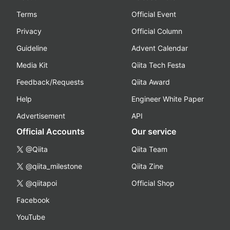
Terms
Official Event
Privacy
Official Column
Guideline
Advent Calendar
Media Kit
Qiita Tech Festa
Feedback/Requests
Qiita Award
Help
Engineer White Paper
Advertisement
API
Official Accounts
Our service
@Qiita
Qiita Team
@qiita_milestone
Qiita Zine
@qiitapoi
Official Shop
Facebook
YouTube