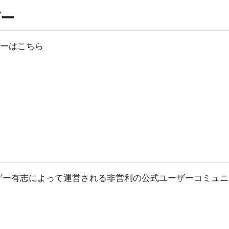
ダー
ダーはこちら
は
ath ユーザー有志によって運営される非営利の公式ユーザーコミュニ