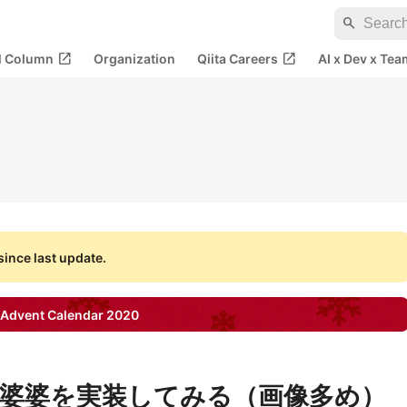
search
open_in_new
open_in_new
al Column
Organization
Qiita Careers
AI x Dev x Tea
ince last update.
Advent Calendar
2020
hで湯婆婆を実装してみる（画像多め）