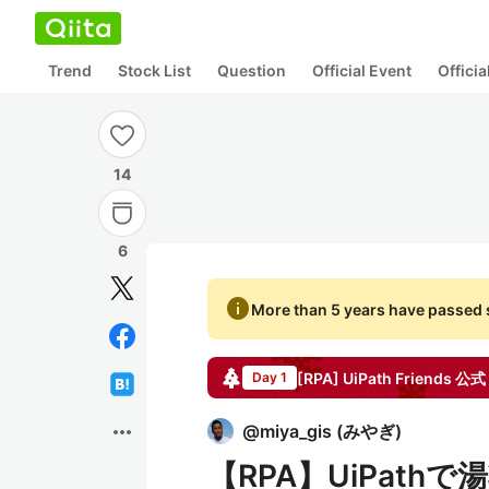
Trend
Stock List
Question
Official Event
Offici
14
6
info
More than 5 years have passed s
[RPA] UiPath Friends 公式
Day 1
more_horiz
@
miya_gis
(
みやぎ
)
【RPA】UiPat