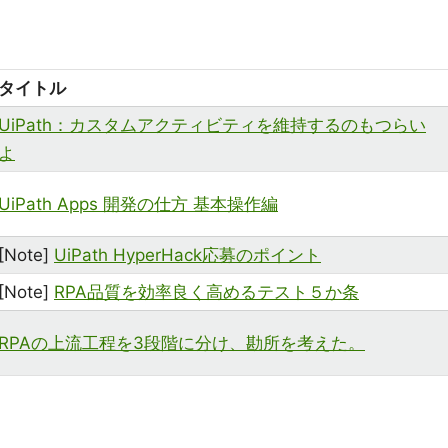
タイトル
UiPath：カスタムアクティビティを維持するのもつらい
よ
UiPath Apps 開発の仕方 基本操作編
[Note]
UiPath HyperHack応募のポイント
[Note]
RPA品質を効率良く高めるテスト５か条
RPAの上流工程を3段階に分け、勘所を考えた。