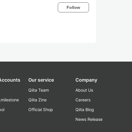
Follow
 Accounts
Our service
Company
Qiita Team
About Us
_milestone
Qiita Zine
Careers
poi
Official Shop
Qiita Blog
k
News Release