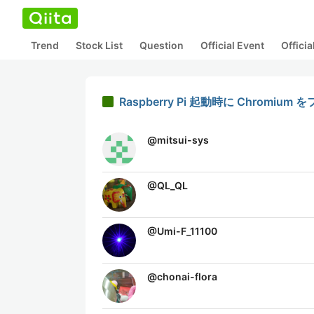
Trend
Stock List
Question
Official Event
Offici
Raspberry Pi 起動時に Chro
@
mitsui-sys
@
QL_QL
@
Umi-F_11100
@
chonai-flora