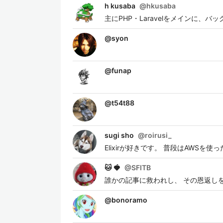
h kusaba
@
hkusaba
主にPHP・Laravelをメインに、
@
syon
@
funap
@
t54t88
sugi sho
@
roirusi_
Elixirが好きです。 普段はAWS
🐱 🍓
@
SFITB
誰かの記事に救われし、 その恩返し
@
bonoramo