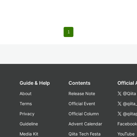
1
Guide & Help
Contents
Official
About
Release Note
@Qiita
Terms
Official Event
@qiita
Privacy
Official Column
@qiita
Guideline
Advent Calendar
Faceboo
Media Kit
Qiita Tech Festa
YouTube