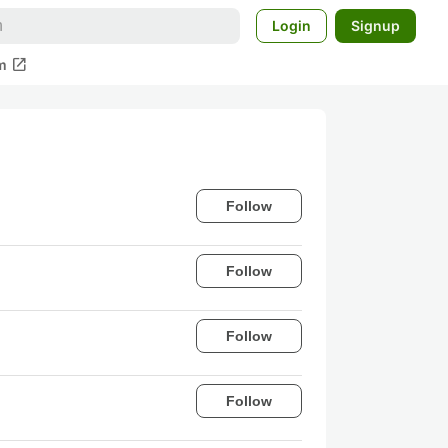
Login
Signup
open_in_new
m
Follow
Follow
Follow
Follow