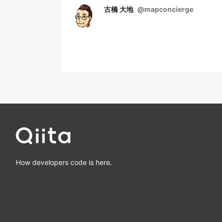
古橋 大地
@
mapconcierge
How developers code is here.