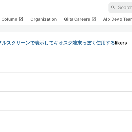
search
open_in_new
open_in_new
al Column
Organization
Qiita Careers
AI x Dev x Tea
mium をフルスクリーンで表示してキオスク端末っぽく使用する
likers