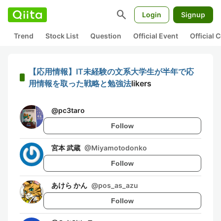
search
Login
Signup
Trend
Stock List
Question
Official Event
Official
【応用情報】IT未経験の文系大学生が半年で応
用情報を取った戦略と勉強法
likers
@
pc3taro
Follow
宮本 武蔵
@
Miyamotodonko
Follow
あけら かん
@
pos_as_azu
Follow