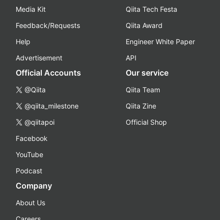
Media Kit
Qiita Tech Festa
Feedback/Requests
Qiita Award
Help
Engineer White Paper
Advertisement
API
Official Accounts
Our service
@Qiita
Qiita Team
@qiita_milestone
Qiita Zine
@qiitapoi
Official Shop
Facebook
YouTube
Podcast
Company
About Us
Careers