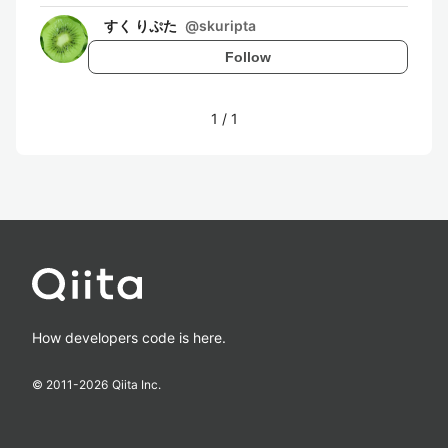
すく りぷた
@
skuripta
Follow
1
/
1
How developers code is here.
© 2011-
2026
Qiita Inc.