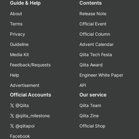
Guide & Help
Contents
About
Release Note
Terms
Official Event
Privacy
Official Column
Guideline
Advent Calendar
Media Kit
Qiita Tech Festa
Feedback/Requests
Qiita Award
Help
Engineer White Paper
Advertisement
API
Official Accounts
Our service
@Qiita
Qiita Team
@qiita_milestone
Qiita Zine
@qiitapoi
Official Shop
Facebook