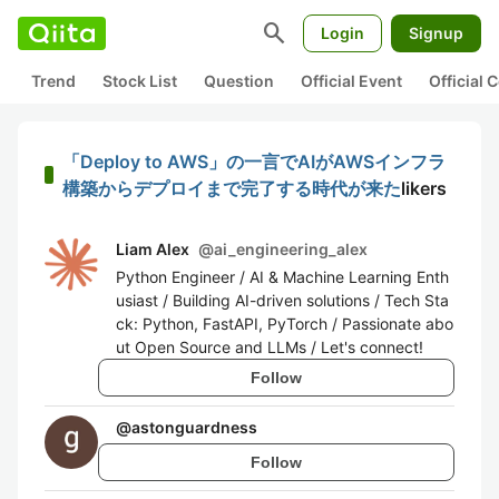
search
Login
Signup
Trend
Stock List
Question
Official Event
Official
「Deploy to AWS」の一言でAIがAWSインフラ
構築からデプロイまで完了する時代が来た
likers
Liam Alex
@
ai_engineering_alex
Python Engineer / AI & Machine Learning Enth
usiast / Building AI-driven solutions / Tech Sta
ck: Python, FastAPI, PyTorch / Passionate abo
ut Open Source and LLMs / Let's connect!
Follow
@
astonguardness
Follow