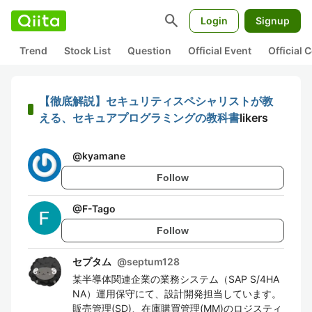
search
Login
Signup
Trend
Stock List
Question
Official Event
Official
【徹底解説】セキュリティスペシャリストが教
える、セキュアプログラミングの教科書
likers
@
kyamane
Follow
@
F-Tago
Follow
セプタム
@
septum128
某半導体関連企業の業務システム（SAP S/4HA
NA）運用保守にて、設計開発担当しています。
販売管理(SD)、在庫購買管理(MM)のロジスティ