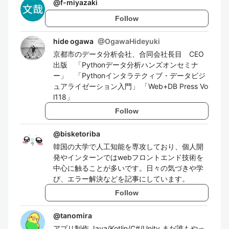
@
f-miyazaki
Follow
hide ogawa
@
OgawaHideyuki
京都市のデータ分析会社、合同会社長目 CEO
出版 「Pythonデータ分析ハンズオンセミナ
ー」 「Pythonインタラテクィブ・データビジ
ュアライゼーション入門」 「Web+DB Press Vo
l118」
Follow
@
bisketoriba
韓国の大学で人工知能を専攻しており、個人開
発やインターンではwebフロントエンド技術を
中心に触ることが多いです。日々の気づきや学
び、エラー解決などを記事にしています。
Follow
@
tanomira
アプリ制作 Java/Kotlin/C#/Unity まだ誰もやっ