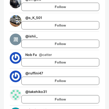
Follow
@
s_K_501
Follow
@
ishii_
Follow
Nob Fu
@
catter
Follow
@
ruffini47
Follow
@
takehiko31
Follow