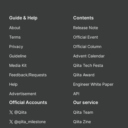
Guide & Help
Contents
About
Release Note
Terms
Official Event
Privacy
Official Column
Guideline
Advent Calendar
Media Kit
Qiita Tech Festa
Feedback/Requests
Qiita Award
Help
Engineer White Paper
Advertisement
API
Official Accounts
Our service
@Qiita
Qiita Team
@qiita_milestone
Qiita Zine