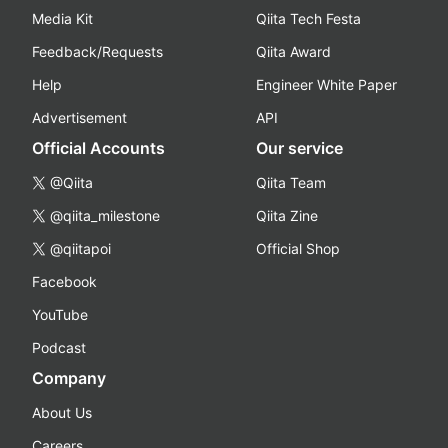
Media Kit
Qiita Tech Festa
Feedback/Requests
Qiita Award
Help
Engineer White Paper
Advertisement
API
Official Accounts
Our service
@Qiita
Qiita Team
@qiita_milestone
Qiita Zine
@qiitapoi
Official Shop
Facebook
YouTube
Podcast
Company
About Us
Careers