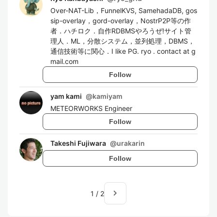
Over-NAT-Lib，FunnelKVS, SamehadaDB, gos
sip-overlay，gord-overlay，NostrP2P等の作
者．ハチロク．自作RDBMSやろうぜ!サイト管
理人．ML，分散システム，並列処理，DBMS，
通信技術等に関心．I like PG. ryo . contact at g
mail.com
Follow
yam kami
@
kamiyam
METEORWORKS Engineer
Follow
Takeshi Fujiwara
@
urakarin
Follow
navigate_next
1
/
2