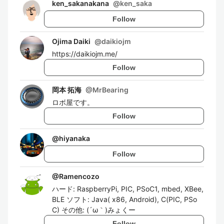
ken_sakanakana
@
ken_saka
Follow
Ojima Daiki
@
daikiojm
https://daikiojm.me/
Follow
岡本 拓海
@
MrBearing
ロボ屋です。
Follow
@
hiyanaka
Follow
@
Ramencozo
ハード: RaspberryPi, PIC, PSoC1, mbed, XBee,
BLE ソフト: Java( x86, Android), C(PIC, PSo
C) その他: (´ω｀)みょくー
Follow