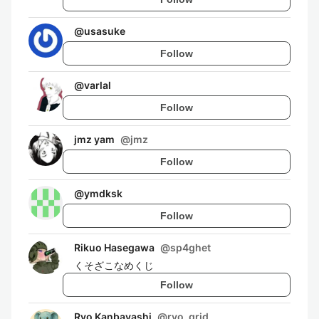
@
usasuke
Follow
@
varlal
Follow
jmz yam
@
jmz
Follow
@
ymdksk
Follow
Rikuo Hasegawa
@
sp4ghet
くそざこなめくじ
Follow
Ryo Kanbayashi
@
ryo_grid