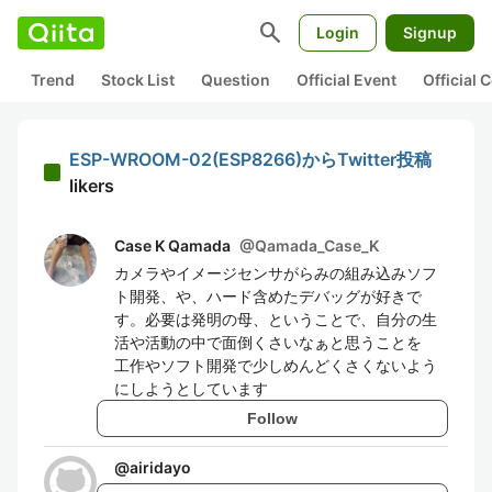
search
Login
Signup
Trend
Stock List
Question
Official Event
Official
ESP-WROOM-02(ESP8266)からTwitter投稿
likers
Case K Qamada
@
Qamada_Case_K
カメラやイメージセンサがらみの組み込みソフ
ト開発、や、ハード含めたデバッグが好きで
す。必要は発明の母、ということで、自分の生
活や活動の中で面倒くさいなぁと思うことを
工作やソフト開発で少しめんどくさくないよう
にしようとしています
Follow
@
airidayo