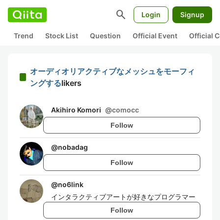
search
Login
Signup
Trend
Stock List
Question
Official Event
Official
オーディオリアクティブなメッシュをモーフィ
ングする
likers
Akihiro Komori
@
comocc
Follow
@
nobadag
Follow
@
no6link
インタラクティブアートが好きなプログラマー
Follow