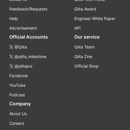
Feedback/Requests
Qiita Award
Help
Engineer White Paper
Advertisement
API
Official Accounts
Our service
@Qiita
Qiita Team
@qiita_milestone
Qiita Zine
@qiitapoi
Official Shop
Facebook
YouTube
Podcast
Company
About Us
Careers