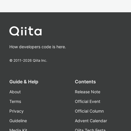
How developers code is here.
© 2011-
2026
Qiita Inc.
Guide & Help
Contents
About
Release Note
Terms
Official Event
Privacy
Official Column
Guideline
Advent Calendar
Media Kit
Qiita Tech Festa