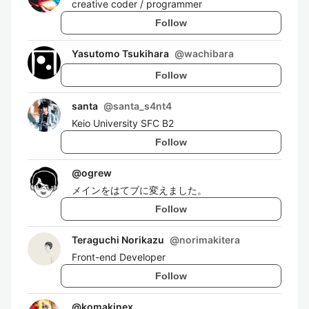
creative coder / programmer
Follow
Yasutomo Tsukihara
@
wachibara
Follow
santa
@
santa_s4nt4
Keio University SFC B2
Follow
@
ogrew
メインをはてブに変えました。
Follow
Teraguchi Norikazu
@
norimakitera
Front-end Developer
Follow
@
komakinex