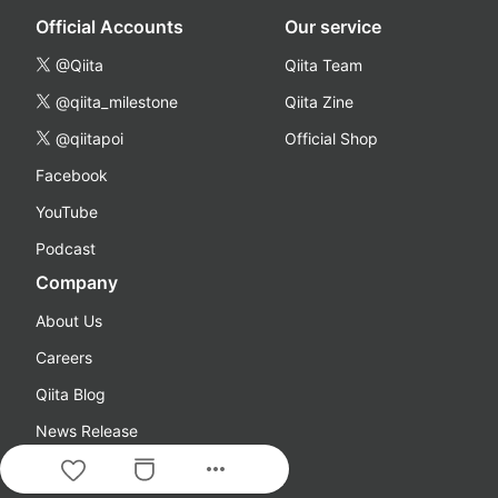
Official Accounts
Our service
@Qiita
Qiita Team
@qiita_milestone
Qiita Zine
@qiitapoi
Official Shop
Facebook
YouTube
Podcast
Company
About Us
Careers
Qiita Blog
News Release
more_horiz