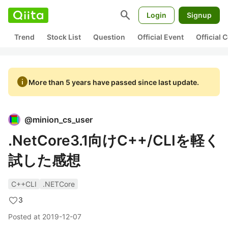
search
Login
Signup
Trend
Stock List
Question
Official Event
Official
info
More than 5 years have passed since last update.
@
minion_cs_user
.NetCore3.1向けC++/CLIを軽く
試した感想
C++CLI
.NETCore
3
Posted at
2019-12-07