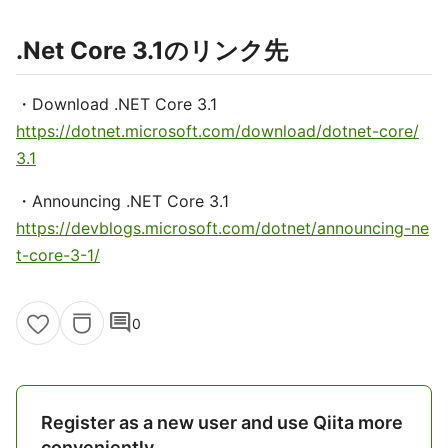
.Net Core 3.1のリンク先
・Download .NET Core 3.1
https://dotnet.microsoft.com/download/dotnet-core/
3.1
・Announcing .NET Core 3.1
https://devblogs.microsoft.com/dotnet/announcing-ne
t-core-3-1/
comment
0
Register as a new user and use Qiita more
conveniently