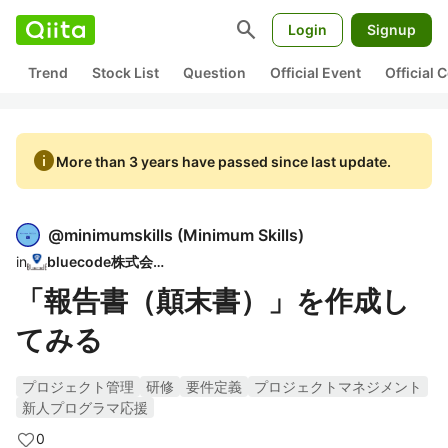
search
Login
Signup
Trend
Stock List
Question
Official Event
Official
info
More than 3 years have passed since last update.
@
minimumskills
(
Minimum Skills
)
in
bluecode株式会社
「報告書（顛末書）」を作成し
てみる
プロジェクト管理
研修
要件定義
プロジェクトマネジメント
新人プログラマ応援
0