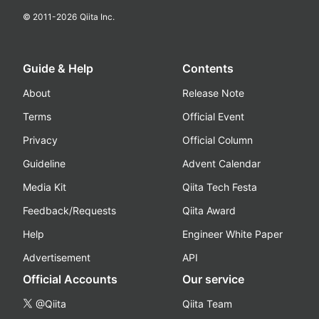
© 2011-
2026
Qiita Inc.
Guide & Help
Contents
About
Release Note
Terms
Official Event
Privacy
Official Column
Guideline
Advent Calendar
Media Kit
Qiita Tech Festa
Feedback/Requests
Qiita Award
Help
Engineer White Paper
Advertisement
API
Official Accounts
Our service
@Qiita
Qiita Team