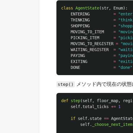
class
AgentState
(
str
,
Enum
):
ENTERING
=
"
enter
THINKING
=
"
think
SHOPPING
=
"
shopp
MOVING_TO_ITEM
=
"
movin
PICKING_ITEM
=
"
picki
MOVING_TO_REGISTER
=
"
movi
WAITING_REGISTER
=
"
waiti
PAYING
=
"
payin
EXITING
=
"
exiti
DONE
=
"
done
"
メソッド内で現在の状態
step()
def
step
(
self
,
floor_map
,
regi
self
.
total_ticks
+=
1
if
self
.
state
==
AgentStat
self
.
_choose_next_item