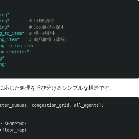
ing
"
ing
"
ing
"
g_to_item
"
ng_item
"
ng_to_register
"
ng_register
"
g
"
ng
"
に応じた処理を呼び分けるシンプルな構造です。
ster_queues
,
congestion_grid
,
all_agents
):
e
.
SHOPPING
:
(
floor_map
)