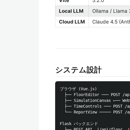
Vite
5.2.0
Local LLM
Ollama / Llama 
Cloud LLM
Claude 4.5 (Ant
システム設計
ブラウザ (Vue.js)

  ├── FloorEditor ─── POST 
  ├── SimulationCanvas ←── 
  ├── TimeControls ─── POST
  └── ReportView ───── POST 
Flask バックエンド

  ├── REST API  (/api/floor, /