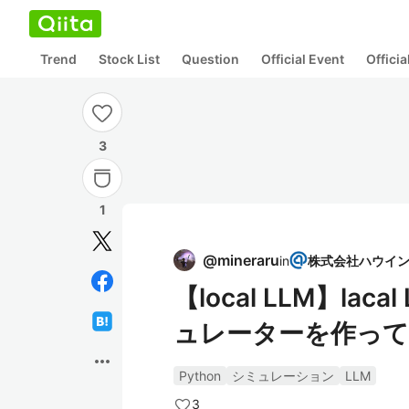
Trend
Stock List
Question
Official Event
Offici
3
1
@
mineraru
in
【local LLM】l
ュレーターを作っ
more_horiz
Python
シミュレーション
LLM
3