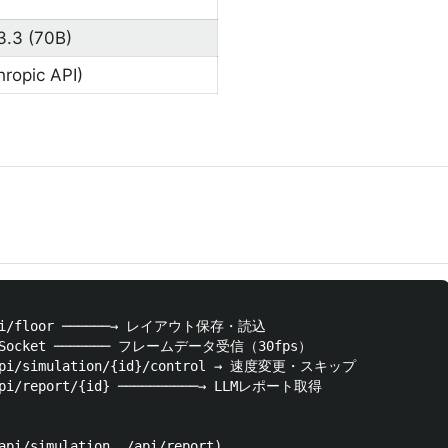
3.3 (70B)
hropic API)
/api/floor ──────→ レイアウト保存・読込

WebSocket ─────── フレームデータ受信（30fps）

 /api/simulation/{id}/control → 速度変更・スキップ

/api/report/{id} ──────────→ LLMレポート取得

api/simulation, /api/report)
