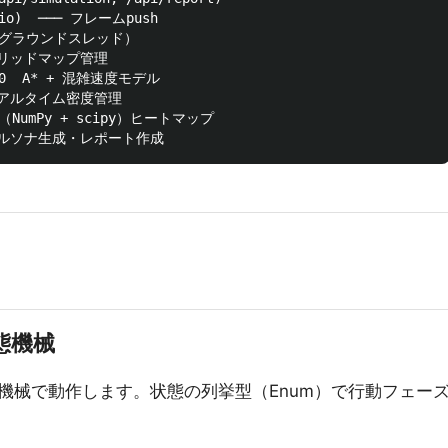
.io)  ─── フレームpush

バックグラウンドスレッド）

  グリッドマップ管理

 300  A* + 混雑速度モデル

d  リアルタイム密度管理

zer（NumPy + scipy）ヒートマップ

態機械
機械で動作します。状態の列挙型（Enum）で行動フェー