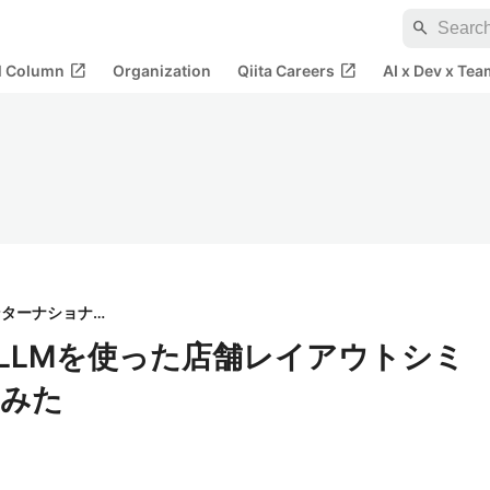
search
open_in_new
open_in_new
al Column
Organization
Qiita Careers
AI x Dev x Tea
株式会社ハウインターナショナル
acal LLMを使った店舗レイアウトシミ
てみた