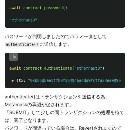
await
contract
.
password
()
"
ethernaut0
"
パスワードが判明しましたのでパラメータとして
に送信します。
authenticate()
.js
await
contract
.
authenticate
(
"
ethernaut0
"
)
▶︎
{
tx
:
"
0xb85d8ae3ffb0f3b494badda9fcffa28ea99968868
authenticate()はトランザクションを送信する為、
Metamaskの承認が促されます。
「SUBMIT」して少しの間トランザクションの処理を待て
ば、完了となります。
パスワードが間違っている場合は、Revertされますので