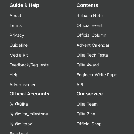
Guide & Help
Contents
About
Release Note
Terms
Official Event
Privacy
Official Column
Guideline
Advent Calendar
Media Kit
Qiita Tech Festa
Feedback/Requests
Qiita Award
Help
Engineer White Paper
Advertisement
API
Official Accounts
Our service
@Qiita
Qiita Team
@qiita_milestone
Qiita Zine
@qiitapoi
Official Shop
Facebook