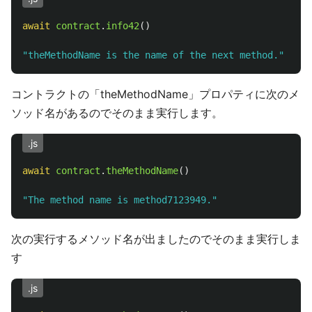
await
contract
.
info42
()
"
theMethodName is the name of the next method.
"
コントラクトの「theMethodName」プロパティに次のメ
ソッド名があるのでそのまま実行します。
.js
await
contract
.
theMethodName
()
"
The method name is method7123949.
"
次の実行するメソッド名が出ましたのでそのまま実行しま
す
.js