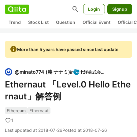
search
Login
Signup
Trend
Stock List
Question
Official Event
Official
info
More than 5 years have passed since last update.
@
minato774
(
湊 ナナミ
)
in
七洋株式会社
Ethernaut 「Level.0 Hello Ethe
rnaut」解答例
Ethereum
Ethernaut
1
Last updated at
2018-07-26
Posted at
2018-07-26