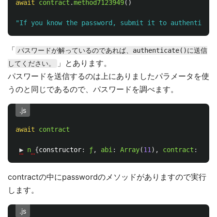
await
contract
.
method7123949
()
"
If you know the password, submit it to authenticate
「
パスワードが解っているのであれば、authenticate()に送信
」とあります。
してください。
パスワードを送信するのは上にありましたパラメータを使
うのと同じであるので、パスワードを調べます。
.js
await
contract
▶︎
n
{
constructor
:
ƒ
,
abi
:
Array
(
11
),
contract
:
u
,
p
contractの中にpasswordのメソッドがありますので実行
します。
.js