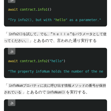
await
contract
.
info1
()
"
Try info2(), but with 
"
hello
"
 as a parameter.
"
「
info2()を試して。でも、”ｈｅｌｌｏ”をパラメータとして使
」とあるので、言われた通り実行する
ってください。
.js
await
contract
.
info2
(
"
hello
"
)
"
The property infoNum holds the number of the next i
「
infoNumプロパティに次に呼び出す情報メソッドの番号が保持
」とあるので
を実行する。
されている
infoNum()
.js