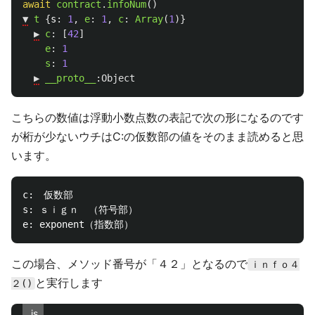
await
contract
.
infoNum
()
▼
t
{
s
:
1
,
e
:
1
,
c
:
Array
(
1
)}
▶︎
c
:
[
42
]
e
:
1
s
:
1
▶︎
__proto__
:
Object
こちらの数値は浮動小数点数の表記で次の形になるのです
が桁が少ないウチはC:の仮数部の値をそのまま読めると思
います。
c:　仮数部

s: ｓｉｇｎ　（符号部）

この場合、メソッド番号が「４２」となるので
ｉｎｆｏ４
と実行します
２()
.js