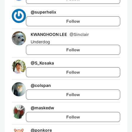
@
superhelix
Follow
KWANGHOON LEE
@
Sinclair
Underdog
Follow
@
S_Kosaka
Follow
@
colspan
Follow
@
maskedw
Follow
@
ponkore