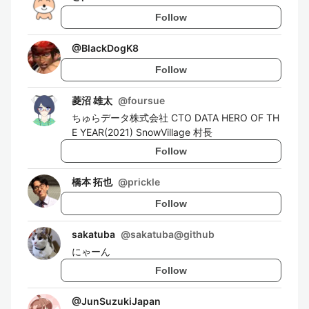
Follow
@
BlackDogK8
Follow
菱沼 雄太
@
foursue
ちゅらデータ株式会社 CTO DATA HERO OF TH
E YEAR(2021) SnowVillage 村長
Follow
橋本 拓也
@
prickle
Follow
sakatuba
@
sakatuba@github
にゃーん
Follow
@
JunSuzukiJapan