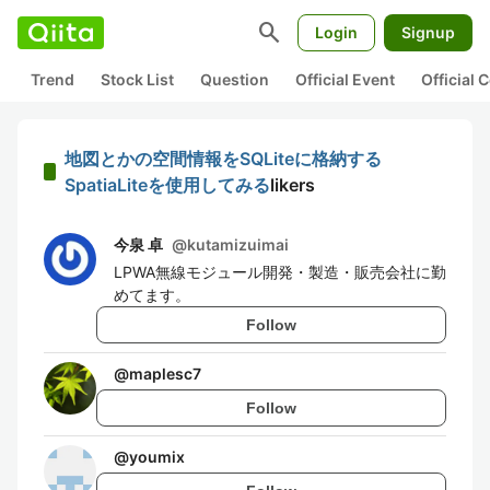
search
Login
Signup
Trend
Stock List
Question
Official Event
Official
地図とかの空間情報をSQLiteに格納する
SpatiaLiteを使用してみる
likers
今泉 卓
@
kutamizuimai
LPWA無線モジュール開発・製造・販売会社に勤
めてます。
Follow
@
maplesc7
Follow
@
youmix