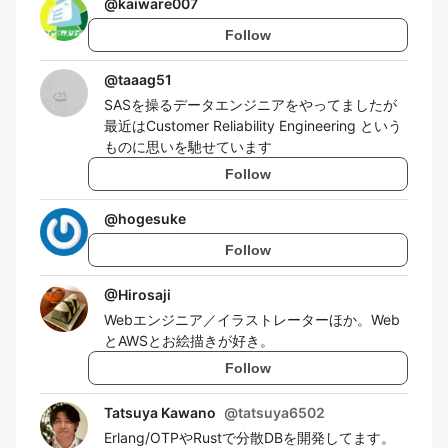
@
kaiware007
Follow
@
taaag51
SASを操るデータエンジニアをやってましたが
最近はCustomer Reliability Engineering という
ものに思いを馳せています
Follow
@
hogesuke
Follow
@
Hirosaji
Webエンジニア／イラストレーターほか。Web
とAWSとお絵描きが好き。
Follow
Tatsuya Kawano
@
tatsuya6502
Erlang/OTPやRustで分散DBを開発してます。