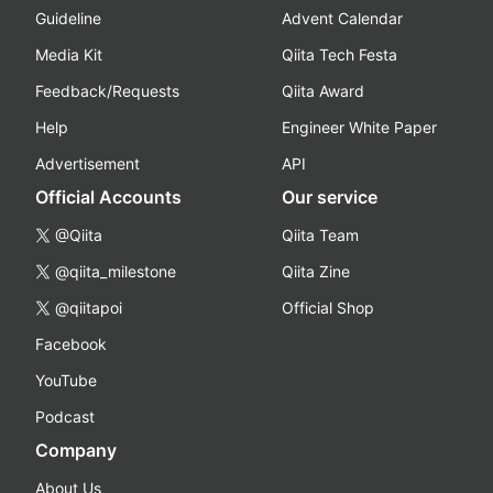
Guideline
Advent Calendar
Media Kit
Qiita Tech Festa
Feedback/Requests
Qiita Award
Help
Engineer White Paper
Advertisement
API
Official Accounts
Our service
@Qiita
Qiita Team
@qiita_milestone
Qiita Zine
@qiitapoi
Official Shop
Facebook
YouTube
Podcast
Company
About Us