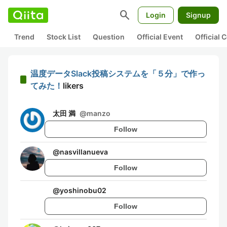
search
Login
Signup
Trend
Stock List
Question
Official Event
Official
温度データSlack投稿システムを「５分」で作っ
てみた！
likers
太田 満
@
manzo
Follow
@
nasvillanueva
Follow
@
yoshinobu02
Follow