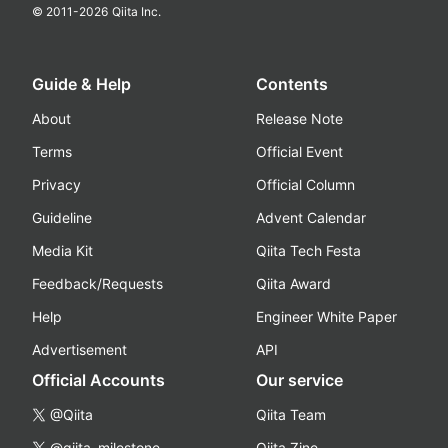
© 2011-
2026
Qiita Inc.
Guide & Help
Contents
About
Release Note
Terms
Official Event
Privacy
Official Column
Guideline
Advent Calendar
Media Kit
Qiita Tech Festa
Feedback/Requests
Qiita Award
Help
Engineer White Paper
Advertisement
API
Official Accounts
Our service
@Qiita
Qiita Team
@qiita_milestone
Qiita Zine