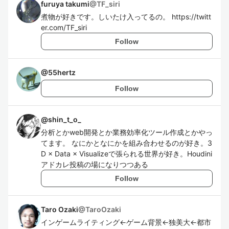
furuya takumi
@
TF_siri
煮物が好きです。しいたけ入ってるの。 https://twitt
er.com/TF_siri
Follow
@
55hertz
Follow
@
shin_t_o_
分析とかweb開発とか業務効率化ツール作成とかやっ
てます。 なにかとなにかを組み合わせるのが好き。3
D × Data × Visualizeで張られる世界が好き。Houdini
アドカレ投稿の場になりつつある
Follow
Taro Ozaki
@
TaroOzaki
インゲームライティング←ゲーム背景←独美大←都市