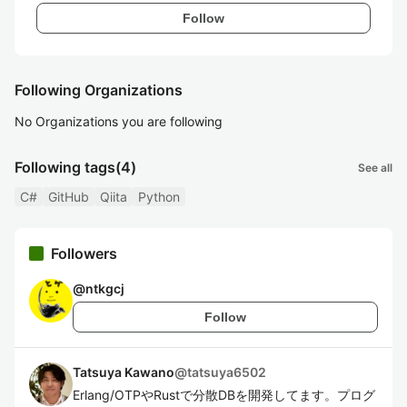
Follow
Following Organizations
No Organizations you are following
Following tags
(4)
See all
C#
GitHub
Qiita
Python
Followers
@
ntkgcj
Follow
Tatsuya Kawano
@
tatsuya6502
Erlang/OTPやRustで分散DBを開発してます。プログ