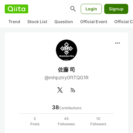
search
Login
Signup
Trend
Stock List
Question
Official Event
Official
more_horiz
佐藤 司
@mhpzlry0ftTQG1R
rss_feed
38
Contributions
3
45
10
Posts
Followees
Followers