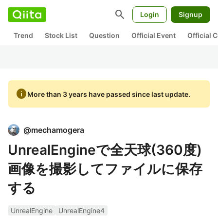
search
Login
Signup
Trend
Stock List
Question
Official Event
Official
info
More than 3 years have passed since last update.
@
mechamogera
UnrealEngineで全天球(360度)
画像を撮影してファイルに保存
する
UnrealEngine
UnrealEngine4