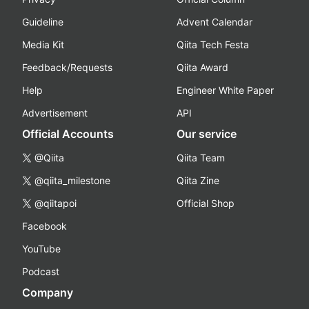
Guideline
Advent Calendar
Media Kit
Qiita Tech Festa
Feedback/Requests
Qiita Award
Help
Engineer White Paper
Advertisement
API
Official Accounts
Our service
@Qiita
Qiita Team
@qiita_milestone
Qiita Zine
@qiitapoi
Official Shop
Facebook
YouTube
Podcast
Company