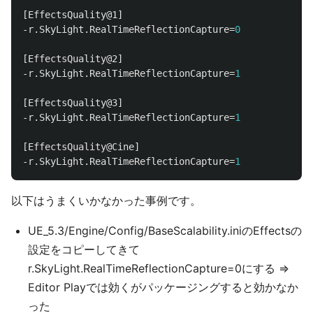
[EffectsQuality@1]
-r.SkyLight.RealTimeReflectionCapture
=
0
[EffectsQuality@2]
-r.SkyLight.RealTimeReflectionCapture
=
1
[EffectsQuality@3]
-r.SkyLight.RealTimeReflectionCapture
=
1
[EffectsQuality@Cine]
-r.SkyLight.RealTimeReflectionCapture
=
1
以下はうまくいかなかった事例です。
UE_5.3/Engine/Config/BaseScalability.iniのEffectsの
設定をコピーしてきて
r.SkyLight.RealTimeReflectionCapture=0にする =>
Editor Playでは効くがパッケージングすると効かなか
った