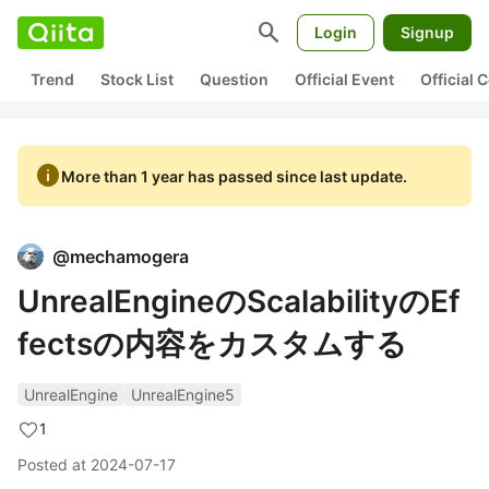
search
Login
Signup
Trend
Stock List
Question
Official Event
Official
info
More than 1 year has passed since last update.
@
mechamogera
UnrealEngineのScalabilityのEf
fectsの内容をカスタムする
UnrealEngine
UnrealEngine5
1
Posted at
2024-07-17