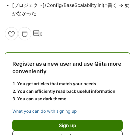
[プロジェクト]/Config/BaseScalablity.iniに書く => 効
かなかった
comment
0
Register as a new user and use Qiita more
conveniently
You get articles that match your needs
You can efficiently read back useful information
You can use dark theme
What you can do with signing up
Sign up