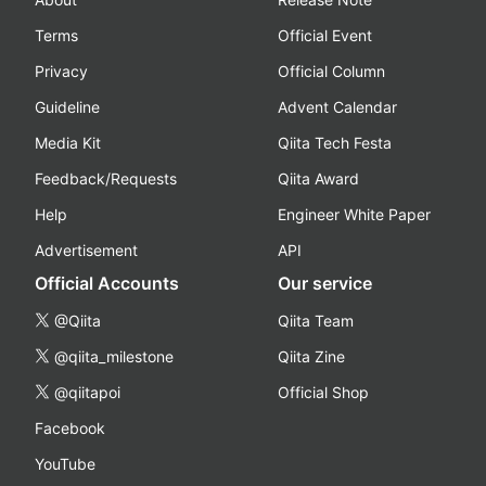
Terms
Official Event
Privacy
Official Column
Guideline
Advent Calendar
Media Kit
Qiita Tech Festa
Feedback/Requests
Qiita Award
Help
Engineer White Paper
Advertisement
API
Official Accounts
Our service
@Qiita
Qiita Team
@qiita_milestone
Qiita Zine
@qiitapoi
Official Shop
Facebook
YouTube