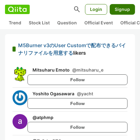
search
Login
Signup
Trend
Stock List
Question
Official Event
Official
M5Burner v3のUser Customで配布できるバイ
ナリファイルを用意する
likers
Mitsuharu Emoto
@
mitsuharu_e
Follow
Yoshito Ogasawara
@
yacht
Follow
@
atphmp
Follow