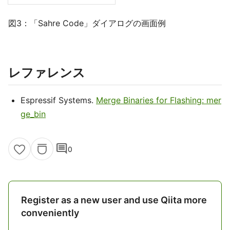
図3：「Sahre Code」ダイアログの画面例
レファレンス
Espressif Systems.
Merge Binaries for Flashing: mer
ge_bin
comment
0
Register as a new user and use Qiita more
conveniently