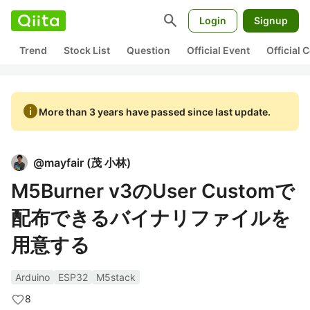
search
Login
Signup
Trend
Stock List
Question
Official Event
Official
info
More than 3 years have passed since last update.
@
mayfair
(
茂 小林
)
M5Burner v3のUser Customで
配布できるバイナリファイルを
用意する
Arduino
ESP32
M5stack
8