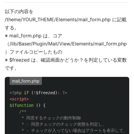
以下の内容を
/theme/YOUR_THEME/Elements/mail_form.php に記載
する。
※ mail_form.php は、コア
（/lib/Baser/Plugin/Mail/View/Elements/mail_form.php
）ファイルコピーしたもの
※ $freezed は、確認画面かどうか？を判定している変数
です。
mail_form.php
<?php
if
(
!
$freezed
)
:
?>
<script>
$
(
function 
()
{
/**

	 * 同意するチェックの動作制御

	 * - 同意チェックのチェック状態を判定し、

	 * - チェックが入ってない場合はアラートを表示して、確認画面へ遷移させない
