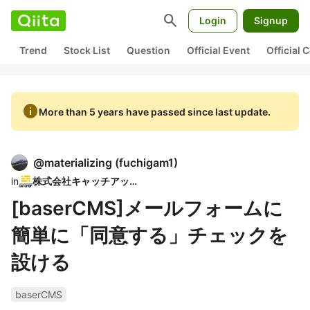
search
Login
Signup
Trend
Stock List
Question
Official Event
Official
info
More than 5 years have passed since last update.
@
materializing
(
fuchigam1
)
in
株式会社キャッチアップ
[baserCMS]メールフォームに
簡単に「同意する」チェックを
設ける
baserCMS