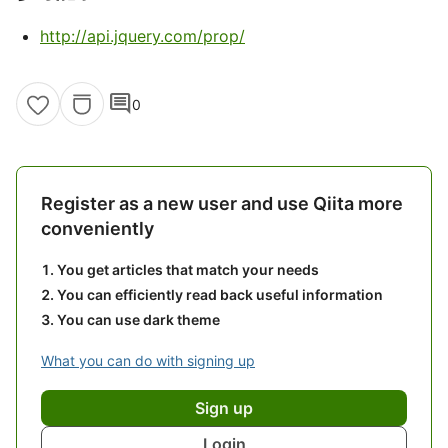
http://api.jquery.com/prop/
comment
0
Register as a new user and use Qiita more
conveniently
You get articles that match your needs
You can efficiently read back useful information
You can use dark theme
What you can do with signing up
Sign up
Login