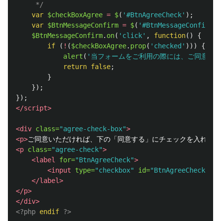
	 */
var
$checkBoxAgree
=
$
(
'
#BtnAgreeCheck
'
);
var
$BtnMessageConfirm
=
$
(
'
#BtnMessageConfirm
'
)
$BtnMessageConfirm
.
on
(
'
click
'
,
function
()
{
if 
(
!
(
$checkBoxAgree
.
prop
(
'
checked
'
)))
{
alert
(
'
当フォームをご利用の際には、ご同意い
return
false
;
}
});
});
</script>
<div
class=
"agree-check-box"
>
<p>
ご同意いただければ、下の「同意する」にチェックを入れてお
<p
class=
"agree-check"
>
<label
for=
"BtnAgreeCheck"
>
<input
type=
"checkbox"
id=
"BtnAgreeCheck"
/>
</label>
</p>
</div>
<?php
endif
?>