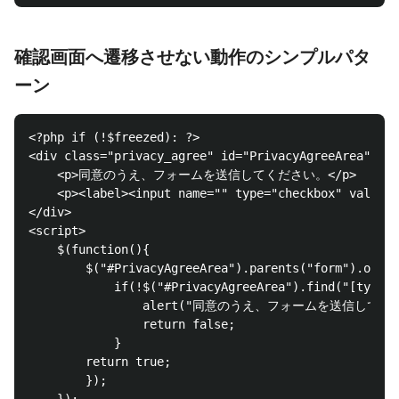
確認画面へ遷移させない動作のシンプルパタ
ーン
<?php if (!$freezed): ?>

<div class="privacy_agree" id="PrivacyAgreeArea">

    <p>同意のうえ、フォームを送信してください。</p>

    <p><label><input name="" type="checkbox" val
</div>

<script>

    $(function(){

        $("#PrivacyAgreeArea").parents("form").on('s
            if(!$("#PrivacyAgreeArea").find("[type=c
                alert("同意のうえ、フォームを送信してくだ
                return false;

            }

        return true;

        });
