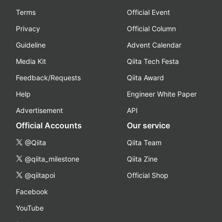
Terms
Official Event
Privacy
Official Column
Guideline
Advent Calendar
Media Kit
Qiita Tech Festa
Feedback/Requests
Qiita Award
Help
Engineer White Paper
Advertisement
API
Official Accounts
Our service
@Qiita
Qiita Team
@qiita_milestone
Qiita Zine
@qiitapoi
Official Shop
Facebook
YouTube