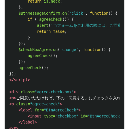
return
isCheck
;
};
$BtnMessageConfirm
.
on
(
'
click
'
,
function
()
{
if 
(
!
agreeCheck
())
{
alert
(
'
当フォームをご利用の際には、ご同意い
return
false
;
}
});
$checkBoxAgree
.
on
(
'
change
'
,
function
()
{
agreeCheck
();
});
agreeCheck
();
});
</script>
<div
class=
"agree-check-box"
>
<p>
ご同意いただければ、下の「同意する」にチェックを入れてお
<p
class=
"agree-check"
>
<label
for=
"BtnAgreeCheck"
>
<input
type=
"checkbox"
id=
"BtnAgreeCheck"
/>
</label>
</p>