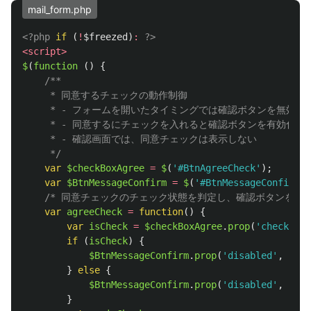
mail_form.php
<?php
if
(
!
$freezed
)
:
?>
<script>
$
(
function 
()
{
/**

	 * 同意するチェックの動作制御

	 * - フォームを開いたタイミングでは確認ボタンを無効化する

	 * - 同意するにチェックを入れると確認ボタンを有効化する

	 * - 確認画面では、同意チェックは表示しない

	 */
var
$checkBoxAgree
=
$
(
'
#BtnAgreeCheck
'
);
var
$BtnMessageConfirm
=
$
(
'
#BtnMessageConfirm
'
)
/* 同意チェックのチェック状態を判定し、確認ボタンを無効
var
agreeCheck
=
function
()
{
var
isCheck
=
$checkBoxAgree
.
prop
(
'
checked
'
)
if 
(
isCheck
)
{
$BtnMessageConfirm
.
prop
(
'
disabled
'
,
fals
}
else
{
$BtnMessageConfirm
.
prop
(
'
disabled
'
,
true
}