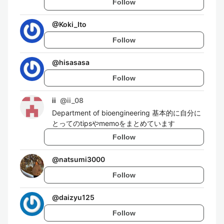
Follow
@
Koki_Ito
Follow
@
hisasasa
Follow
ii
@
ii_08
Department of bioengineering 基本的に自分に
とってのtipsやmemoをまとめています
Follow
@
natsumi3000
Follow
@
daizyu125
Follow