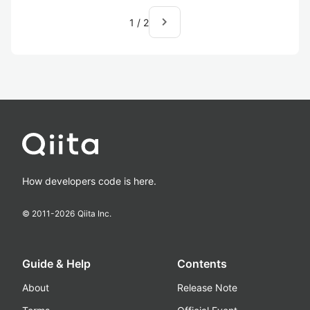
navigate_next
1
/
2
How developers code is here.
© 2011-
2026
Qiita Inc.
Guide & Help
Contents
About
Release Note