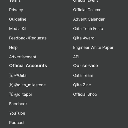
Terms
Official Event
Privacy
Official Column
Guideline
Advent Calendar
Media Kit
Qiita Tech Festa
Feedback/Requests
Qiita Award
Help
Engineer White Paper
Advertisement
API
Official Accounts
Our service
@Qiita
Qiita Team
@qiita_milestone
Qiita Zine
@qiitapoi
Official Shop
Facebook
YouTube
Podcast