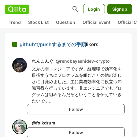
search
Login
Signup
Trend
Stock List
Question
Official Event
Official
githubでpushするまでの手順
likers
れんこんぐ
@
renobayashidev-crypto
文系の非エンジニアですが、経理職で効率化を
目指すうちにプログラムを組むことの他の楽し
さに目覚めました。主に業務効率化に役立つ知
識習得を行っています。非エンジニアでもプロ
グラムは組めるんだぞということを伝えていき
たいです。
Follow
@
folkdrum
Follow