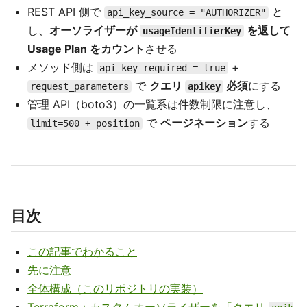
REST API 側で
と
api_key_source = "AUTHORIZER"
し、
オーソライザーが
を返して
usageIdentifierKey
Usage Plan をカウント
させる
メソッド側は
+
api_key_required = true
で
クエリ
必須
にする
request_parameters
apikey
管理 API（boto3）の一覧系は件数制限に注意し、
で
ページネーション
する
limit=500 + position
目次
この記事でわかること
先に注意
全体構成（このリポジトリの実装）