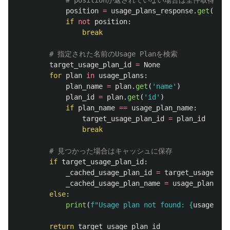
position
=
usage_plans_response
.
get
(
'
pos
if
not
position
:
break
target_usage_plan_id
=
None
for
plan
in
usage_plans
:
plan_name
=
plan
.
get
(
'
name
'
)
plan_id
=
plan
.
get
(
'
id
'
)
if
plan_name
==
usage_plan_name
:
target_usage_plan_id
=
plan_id
break
if
target_usage_plan_id
:
_cached_usage_plan_id
=
target_usage_pla
_cached_usage_plan_name
=
usage_plan_nam
else
:
print
(
f
"
Usage plan not found: 
{
usage_pla
return
target_usage_plan_id