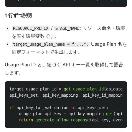
1 行ずつ説明
/
: リソース命名・環境
RESOURCE_PREFIX
STAGE_NAME
を表す環境変数です。
Usage Plan 名を
target_usage_plan_name = f"...":
固定フォーマットで生成します。
Usage Plan ID と、紐づく API キー一覧を取得して照合
します。
target_usage_plan_id
=
get_usage_plan_id
(
apigateway
,
api_keys_set
,
api_key_mapping
,
api_key_id_mapping
=
if
api_key_for_validation
in
api_keys_set
:
usage_plan_api_key
=
api_key_mapping
.
get
(
api_key
return
generate_allow_response
(
api_key
,
event
.
ge