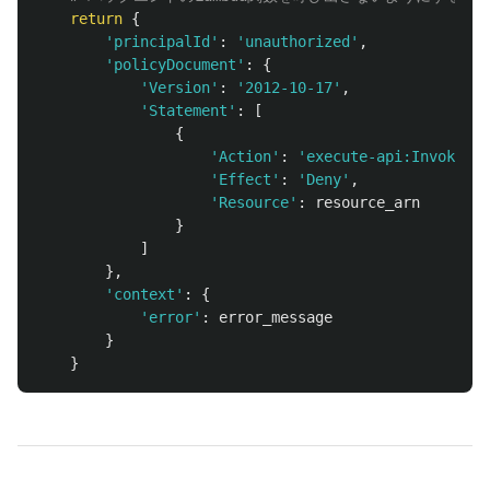
return
{
'
principalId
'
:
'
unauthorized
'
,
'
policyDocument
'
:
{
'
Version
'
:
'
2012-10-17
'
,
'
Statement
'
:
[
{
'
Action
'
:
'
execute-api:Invoke
'
,
'
Effect
'
:
'
Deny
'
,
'
Resource
'
:
resource_arn
}
]
},
'
context
'
:
{
'
error
'
:
error_message
}
}