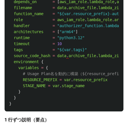
depends_on
=
[
aws_iam_role
.
lambda_role
,
aws_c
filename
=
data
.
archive_file
.
lambda_zip
.
ou
function_name
=
"${var.resource_prefix}-authori
role
=
aws_iam_role
.
lambda_role
.
arn
handler
=
"authorizer_function.lambda_han
architectures
=
[
"arm64"
]
runtime
=
"python3.12"
timeout
=
10
tags
=
"${var.tags}"
source_code_hash
=
data
.
archive_file
.
lambda_zip
.
ou
environment
{
variables
=
{
# Usage Plan名を動的に構築（${resource_prefix}-u
RESOURCE_PREFIX
=
var
.
resource_prefix
STAGE_NAME
=
var
.
stage_name
}
}
}
1 行ずつ説明（要点）