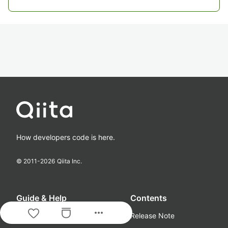
How developers code is here.
© 2011-
2026
Qiita Inc.
Guide & Help
Contents
more_horiz
About
Release Note