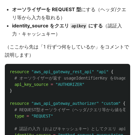
オーソライザーを REQUEST 型
にする（ヘッダ/クエ
リ等から入力を取れる）
identity_source をクエリ
にする
（認証入
apikey
力・キャッシュキー）
（ここから先は「1 行ずつ何をしているか」をコメントで
説明します）
resource
"aws_api_gateway_rest_api"
"api"
{
# オーソライザーが返す usageIdentifierKey をUsage
api_key_source
=
"AUTHORIZER"
}
resource
"aws_api_gateway_authorizer"
"custom"
{
# REQUEST型オーソライザー（ヘッダ/クエリ等から値を取れ
type
=
"REQUEST"
# 認証の入力（およびキャッシュキー）としてクエリ apikey