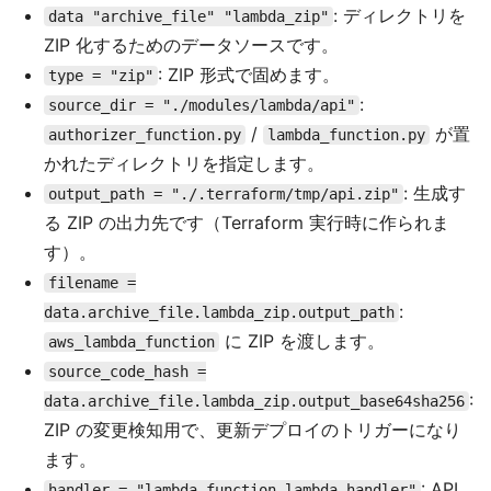
: ディレクトリを
data "archive_file" "lambda_zip"
ZIP 化するためのデータソースです。
: ZIP 形式で固めます。
type = "zip"
:
source_dir = "./modules/lambda/api"
/
が置
authorizer_function.py
lambda_function.py
かれたディレクトリを指定します。
: 生成す
output_path = "./.terraform/tmp/api.zip"
る ZIP の出力先です（Terraform 実行時に作られま
す）。
filename =
:
data.archive_file.lambda_zip.output_path
に ZIP を渡します。
aws_lambda_function
source_code_hash =
:
data.archive_file.lambda_zip.output_base64sha256
ZIP の変更検知用で、更新デプロイのトリガーになり
ます。
: API
handler = "lambda_function.lambda_handler"