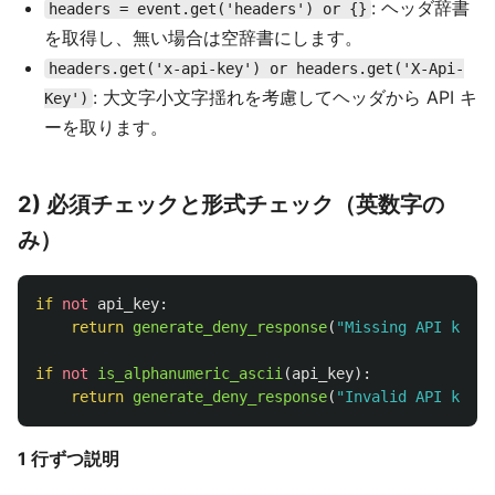
: ヘッダ辞書
headers = event.get('headers') or {}
を取得し、無い場合は空辞書にします。
headers.get('x-api-key') or headers.get('X-Api-
: 大文字小文字揺れを考慮してヘッダから API キ
Key')
ーを取ります。
2) 必須チェックと形式チェック（英数字の
み）
if
not
api_key
:
return
generate_deny_response
(
"
Missing API key
"
,
if
not
is_alphanumeric_ascii
(
api_key
):
return
generate_deny_response
(
"
Invalid API key f
1 行ずつ説明