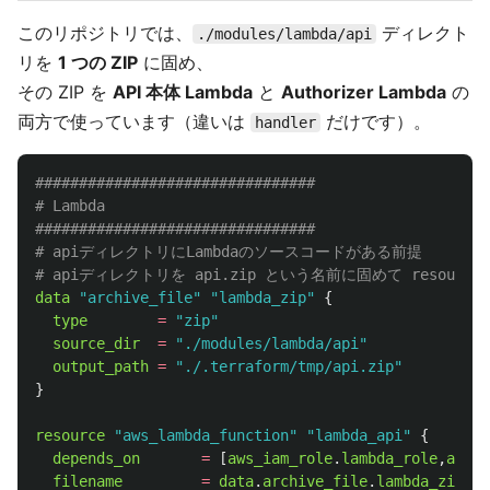
このリポジトリでは、
ディレクト
./modules/lambda/api
リを
1 つの ZIP
に固め、
その ZIP を
API 本体 Lambda
と
Authorizer Lambda
の
両方で使っています（違いは
だけです）。
handler
################################
# Lambda
################################
# apiディレクトリにLambdaのソースコードがある前提
# apiディレクトリを api.zip という名前に固めて resource "
data
"archive_file"
"lambda_zip"
{
type
=
"zip"
source_dir
=
"./modules/lambda/api"
output_path
=
"./.terraform/tmp/api.zip"
}
resource
"aws_lambda_function"
"lambda_api"
{
depends_on
=
[
aws_iam_role
.
lambda_role
,
aws_c
filename
=
data
.
archive_file
.
lambda_zip
.
ou