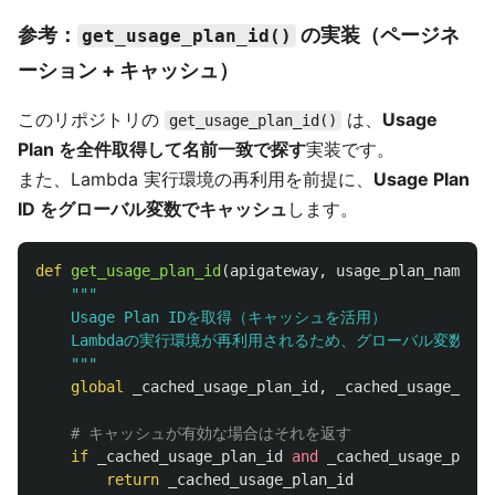
参考：
の実装（ページネ
get_usage_plan_id()
ーション + キャッシュ）
このリポジトリの
は、
Usage
get_usage_plan_id()
Plan を全件取得して名前一致で探す
実装です。
また、Lambda 実行環境の再利用を前提に、
Usage Plan
ID をグローバル変数でキャッシュ
します。
def
get_usage_plan_id
(
apigateway
,
usage_plan_name
):
"""
    Usage Plan IDを取得（キャッシュを活用）

    Lambdaの実行環境が再利用されるため、グローバル変数でキ
"""
global
_cached_usage_plan_id
,
_cached_usage_plan
if
_cached_usage_plan_id
and
_cached_usage_plan_
return
_cached_usage_plan_id