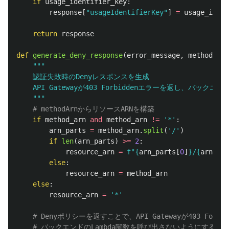
if
usage_identifier_key
:
response
[
"
usageIdentifierKey
"
]
=
usage_ident
return
response
def
generate_deny_response
(
error_message
,
method_arn
"""
    認証失敗時のDenyレスポンスを生成

    API Gatewayが403 Forbiddenエラーを返し、バック
"""
if
method_arn
and
method_arn
!=
'
*
'
:
arn_parts
=
method_arn
.
split
(
'
/
'
)
if
len
(
arn_parts
)
>=
2
:
resource_arn
=
f
"
{
arn_parts
[
0
]
}
/
{
arn_par
else
:
resource_arn
=
method_arn
else
:
resource_arn
=
'
*
'