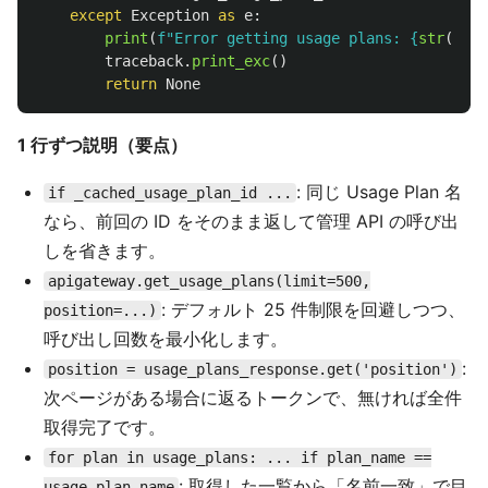
except
Exception
as
e
:
print
(
f
"
Error getting usage plans: 
{
str
(
e
)
}
"
traceback
.
print_exc
()
return
None
1 行ずつ説明（要点）
: 同じ Usage Plan 名
if _cached_usage_plan_id ...
なら、前回の ID をそのまま返して管理 API の呼び出
しを省きます。
apigateway.get_usage_plans(limit=500,
: デフォルト 25 件制限を回避しつつ、
position=...)
呼び出し回数を最小化します。
:
position = usage_plans_response.get('position')
次ページがある場合に返るトークンで、無ければ全件
取得完了です。
for plan in usage_plans: ... if plan_name ==
: 取得した一覧から「名前一致」で目
usage_plan_name