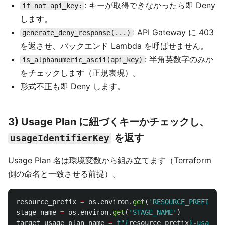
: キーが取得できなかったら即 Deny
if not api_key:
します。
: API Gateway に 403
generate_deny_response(...)
を返させ、バックエンド Lambda を呼ばせません。
: 半角英数字のみか
is_alphanumeric_ascii(api_key)
をチェックします（正規表現）。
形式不正も即 Deny します。
3) Usage Plan に紐づくキーかチェックし、
を返す
usageIdentifierKey
Usage Plan 名は環境変数から組み立てます（Terraform
側の命名と一致させる前提）。
resource_prefix
=
os
.
environ
.
get
(
'
RESOURCE_PREFIX
'
)
stage_name
=
os
.
environ
.
get
(
'
STAGE_NAME
'
)
target_usage_plan_name
=
f
"
{
resource_prefix
}
-usage-p