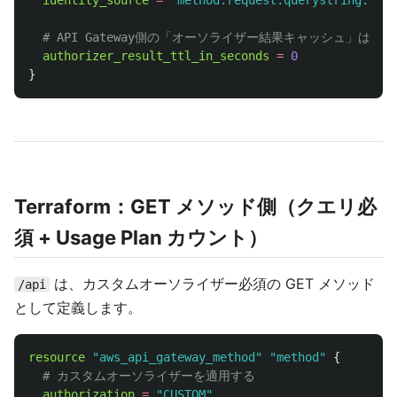
identity_source
=
"method.request.querystring.apik
# API Gateway側の「オーソライザー結果キャッシュ」は
authorizer_result_ttl_in_seconds
=
0
}
Terraform：GET メソッド側（クエリ必
須 + Usage Plan カウント）
は、カスタムオーソライザー必須の GET メソッド
/api
として定義します。
resource
"aws_api_gateway_method"
"method"
{
# カスタムオーソライザーを適用する
authorization
=
"CUSTOM"