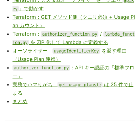
Terraform：カスタムオーソライザーを「クエリ
apik
」で動かす
ey
Terraform：GET メソッド側（クエリ必須 + Usage Pl
an カウント）
Terraform：
/
authorizer_function.py
lambda_funct
を ZIP 化して Lambda に定義する
ion.py
オーソライザー：
を返す理由
usageIdentifierKey
（Usage Plan 連携）
：API キー認証の「標準フロ
authorizer_function.py
ー」
実務でハマりがち：
は 25 件で止
get_usage_plans()
まる
まとめ