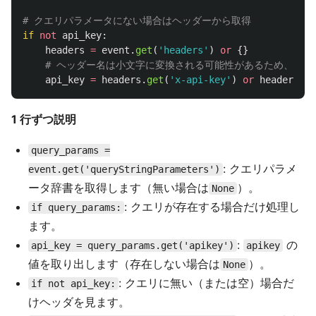
if
not
api_key
:
headers
=
event
.
get
(
'
headers
'
)
or
{}
api_key
=
headers
.
get
(
'
x-api-key
'
)
or
headers
.
ge
1 行ずつ説明
query_params =
: クエリパラメ
event.get('queryStringParameters')
ータ辞書を取得します（無い場合は
）。
None
: クエリが存在する場合だけ処理し
if query_params:
ます。
:
の
api_key = query_params.get('apikey')
apikey
値を取り出します（存在しない場合は
）。
None
: クエリに無い（または空）場合だ
if not api_key:
けヘッダを見ます。