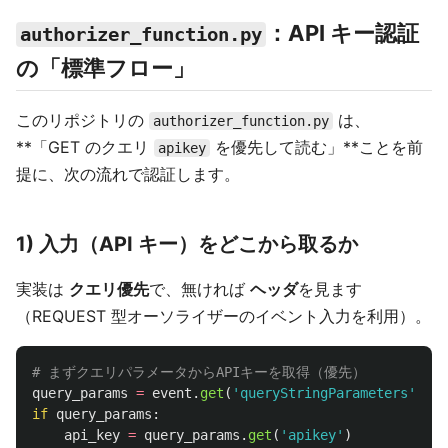
：API キー認証
authorizer_function.py
の「標準フロー」
このリポジトリの
は、
authorizer_function.py
**「GET のクエリ
を優先して読む」**ことを前
apikey
提に、次の流れで認証します。
1) 入力（API キー）をどこから取るか
実装は
クエリ優先
で、無ければ
ヘッダ
を見ます
（REQUEST 型オーソライザーのイベント入力を利用）。
query_params
=
event
.
get
(
'
queryStringParameters
'
)
if
query_params
:
api_key
=
query_params
.
get
(
'
apikey
'
)