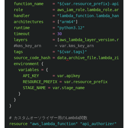
function_name
=
"${var.resource_prefix}-api-${v
role
=
aws_iam_role
.
lambda_role
.
arn
handler
=
"lambda_function.lambda_handler
architectures
=
[
"arm64"
]
runtime
=
"python3.12"
timeout
=
30
layers
=
[
aws_lambda_layer_version
.
reque
#kms_key_arn      = var.kms_key_arn
tags
=
"${var.tags}"
source_code_hash
=
data
.
archive_file
.
lambda_zip
.
ou
environment
{
variables
=
{
API_KEY
=
var
.
apikey
RESOURCE_PREFIX
=
var
.
resource_prefix
STAGE_NAME
=
var
.
stage_name
}
}
}
# カスタムオーソライザー用のLambda関数
resource
"aws_lambda_function"
"api_authorizer"
{