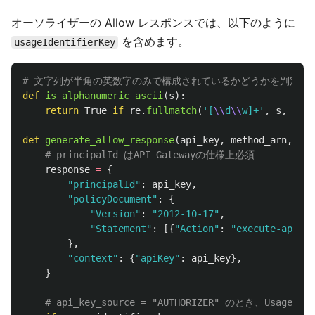
オーソライザーの Allow レスポンスでは、以下のように
を含めます。
usageIdentifierKey
def
is_alphanumeric_ascii
(
s
):
return
True
if
re
.
fullmatch
(
'
[
\\
d
\\
w]+
'
,
s
,
re
.
A
def
generate_allow_response
(
api_key
,
method_arn
,
usa
response
=
{
"
principalId
"
:
api_key
,
"
policyDocument
"
:
{
"
Version
"
:
"
2012-10-17
"
,
"
Statement
"
:
[{
"
Action
"
:
"
execute-api:In
},
"
context
"
:
{
"
apiKey
"
:
api_key
},
}