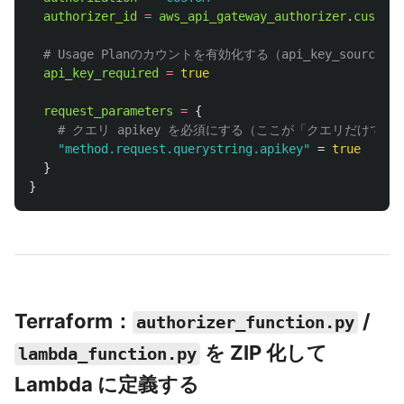
authorizer_id
=
aws_api_gateway_authorizer
.
custom
.
# Usage Planのカウントを有効化する（api_key_source =
api_key_required
=
true
request_parameters
=
{
# クエリ apikey を必須にする（ここが「クエリだけで
"method.request.querystring.apikey"
=
true
}
}
Terraform：
/
authorizer_function.py
を ZIP 化して
lambda_function.py
Lambda に定義する