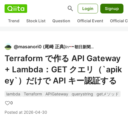
search
Login
Signup
Trend
Stock List
Question
Official Event
Official
@
masanori0
(
尾崎 正典
)
in
朝日新聞社
Terraform で作る API Gateway
+ Lambda：GET クエリ（`apik
ey`）だけで API キー認証する
lambda
Terraform
APIGateway
querystring
getメソッド
0
Posted at
2026-04-30