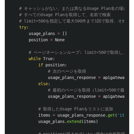
try
:
usage_plans
=
[]
position
=
None
while
True
:
if
position
:
usage_plans_response
=
apigateway
.
ge
else
:
usage_plans_response
=
apigateway
.
ge
items
=
usage_plans_response
.
get
(
'
items
'
usage_plans
.
extend
(
items
)