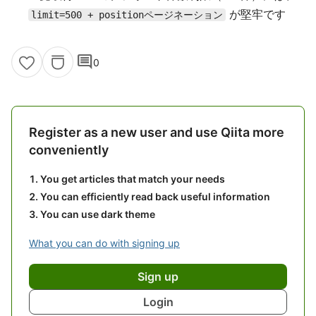
が堅牢です
limit=500 + positionページネーション
comment
0
Register as a new user and use Qiita more
conveniently
You get articles that match your needs
You can efficiently read back useful information
You can use dark theme
What you can do with signing up
Sign up
Login