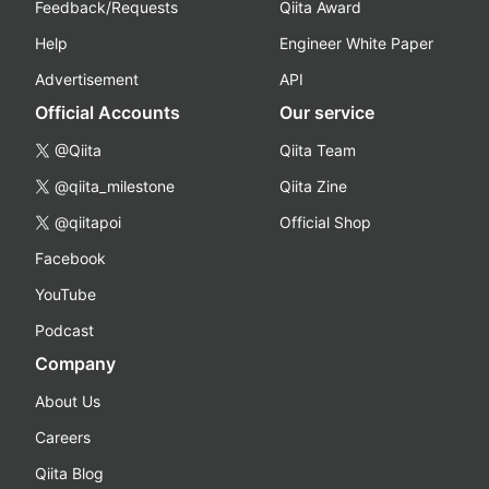
Feedback/Requests
Qiita Award
Help
Engineer White Paper
Advertisement
API
Official Accounts
Our service
@Qiita
Qiita Team
@qiita_milestone
Qiita Zine
@qiitapoi
Official Shop
Facebook
YouTube
Podcast
Company
About Us
Careers
Qiita Blog