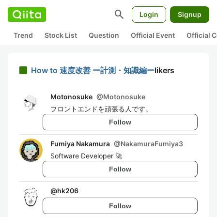
search
Login
Signup
Trend
Stock List
Question
Official Event
Official
How to 速度改善 ー計測・知識編ー
likers
Motonosuke
@
Motonosuke
フロントエンドを頑張る人です。
Follow
Fumiya Nakamura
@
NakamuraFumiya3
Software Developer 🚀
Follow
@
hk206
Follow