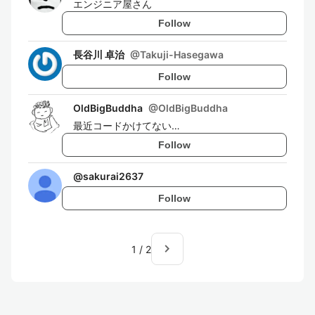
エンジニア屋さん
Follow
長谷川 卓治
@
Takuji-Hasegawa
Follow
OldBigBuddha
@
OldBigBuddha
最近コードかけてない…
Follow
@
sakurai2637
Follow
navigate_next
1
/
2