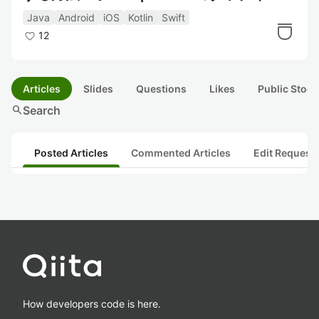
ト伝搬をキャンセルさせる
Java
Android
iOS
Kotlin
Swift
12
Articles
Slides
Questions
Likes
Public Stock
search
Search
Posted Articles
Commented Articles
Edit Request
How developers code is here.