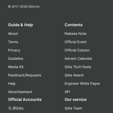
© 2011-
2026
Qiita Inc.
Guide & Help
Contents
About
Release Note
Terms
Official Event
Privacy
Official Column
Guideline
Advent Calendar
Media Kit
Qiita Tech Festa
Feedback/Requests
Qiita Award
Help
Engineer White Paper
Advertisement
API
Official Accounts
Our service
@Qiita
Qiita Team