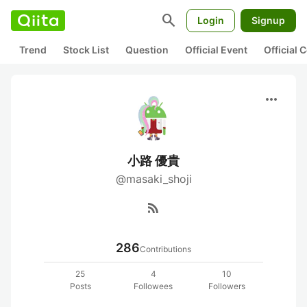
search
Login
Signup
Trend
Stock List
Question
Official Event
Official
more_horiz
小路 優貴
@masaki_shoji
rss_feed
286
Contributions
25
4
10
Posts
Followees
Followers