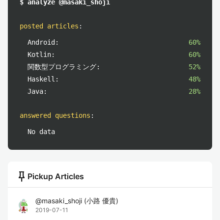
$ analyze @masaki_shoji
posted articles
:
Android:
60%
Kotlin:
60%
関数型プログラミング:
52%
Haskell:
48%
Java:
28%
answered questions
:
No data
push_pin
Pickup Articles
@
masaki_shoji
(
小路 優貴
)
2019-07-11