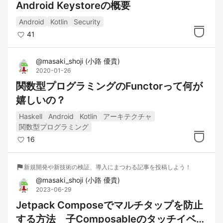
Android Keystoreの概要
Android
Kotlin
Security
41
@
masaki_shoji
(
小路 優貴
)
2020-01-26
関数型プログラミングのFunctorって何が
嬉しいの？
Haskell
Android
Kotlin
アーキテクチャ
関数型プログラミング
16
flag
新規開発や新技術の検証、導入にまつわる記事を投稿しよう！
@
masaki_shoji
(
小路 優貴
)
2023-06-29
Jetpack Composeでマルチタップを防止
する方法 子Composableのタッチイベン