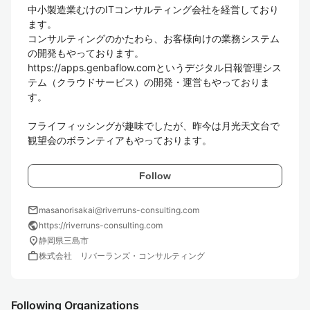
中小製造業むけのITコンサルティング会社を経営しており
ます。

コンサルティングのかたわら、お客様向けの業務システム
の開発もやっております。

https://apps.genbaflow.comというデジタル日報管理シス
テム（クラウドサービス）の開発・運営もやっておりま
す。

フライフィッシングが趣味でしたが、昨今は月光天文台で
観望会のボランティアもやっております。
Follow
mail
masanorisakai@riverruns-consulting.com
public
https://riverruns-consulting.com
location_on
静岡県三島市
work
株式会社 リバーランズ・コンサルティング
Following Organizations