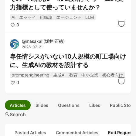
力指標として使っていませんか？
AI
エッセイ
組織論
エージェント
LLM
0
@
masakai
(
坂井 正徳
)
2026-07-21
専任情シスがいない10人規模の町工場向け
に、生成AIの教材を設計する
promptengineering
生成AI
教育
中小企業
初心者向け
0
Articles
Slides
Questions
Likes
Public Stock
search
Search
Posted Articles
Commented Articles
Edit Request