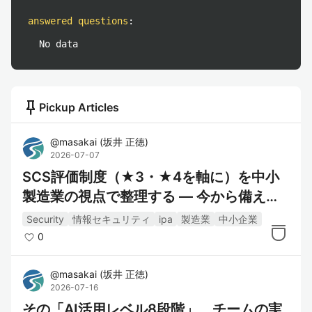
answered questions
:
No data
push_pin
Pickup Articles
@
masakai
(
坂井 正徳
)
2026-07-07
SCS評価制度（★3・★4を軸に）を中小
製造業の視点で整理する ― 今から備える
ための現状把握
Security
情報セキュリティ
ipa
製造業
中小企業
0
@
masakai
(
坂井 正徳
)
2026-07-16
その「AI活用レベル8段階」、チームの実