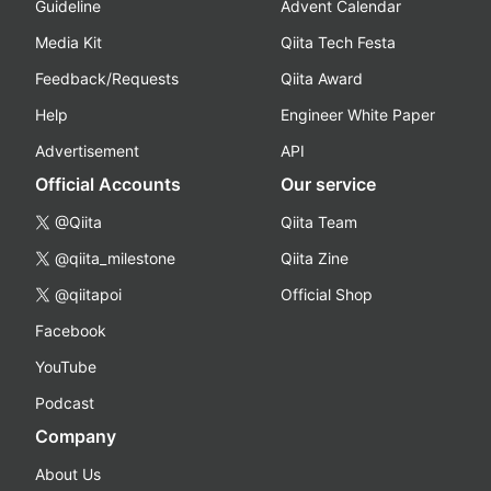
Guideline
Advent Calendar
Media Kit
Qiita Tech Festa
Feedback/Requests
Qiita Award
Help
Engineer White Paper
Advertisement
API
Official Accounts
Our service
@Qiita
Qiita Team
@qiita_milestone
Qiita Zine
@qiitapoi
Official Shop
Facebook
YouTube
Podcast
Company
About Us