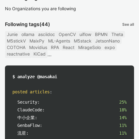
No Organizations you are following
Following tags
(44)
See all
Junie
ollama
asciidoc
OpenCV
uiflow
BPMN
Theta
M5stickV
MaixPy
ML-Agents
M5stack
JetsonNano
COTOHA
Movidius
RPA
React
MirageSolo
expo
reactnative
KiCad
$ analyze @masakai
posted articles
:
Security:
25%
ClaudeCode:
18%
中小企業:
14%
GenbaFlow:
11%
流星:
11%