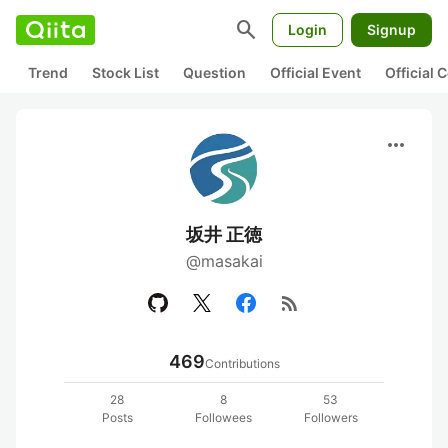
search
Login
Signup
Trend
Stock List
Question
Official Event
Official
more_horiz
坂井 正徳
@masakai
rss_feed
469
Contributions
28
8
53
Posts
Followees
Followers