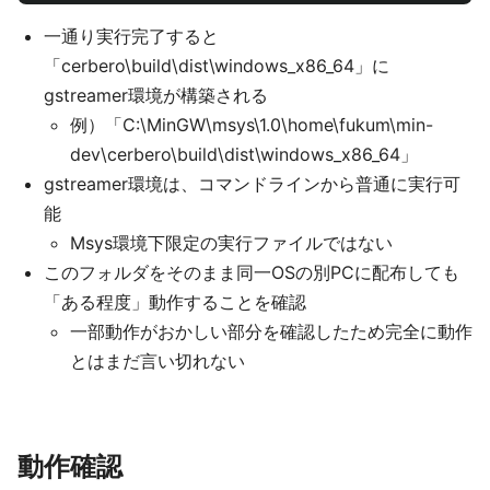
一通り実行完了すると
「cerbero\build\dist\windows_x86_64」に
gstreamer環境が構築される
例）「C:\MinGW\msys\1.0\home\fukum\min-
dev\cerbero\build\dist\windows_x86_64」
gstreamer環境は、コマンドラインから普通に実行可
能
Msys環境下限定の実行ファイルではない
このフォルダをそのまま同一OSの別PCに配布しても
「ある程度」動作することを確認
一部動作がおかしい部分を確認したため完全に動作
とはまだ言い切れない
動作確認