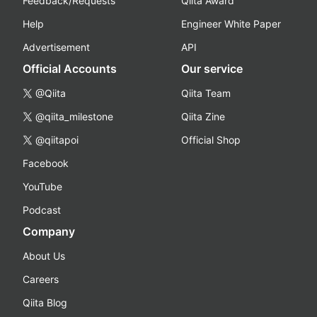
Feedback/Requests
Qiita Award
Help
Engineer White Paper
Advertisement
API
Official Accounts
Our service
@Qiita
Qiita Team
@qiita_milestone
Qiita Zine
@qiitapoi
Official Shop
Facebook
YouTube
Podcast
Company
About Us
Careers
Qiita Blog