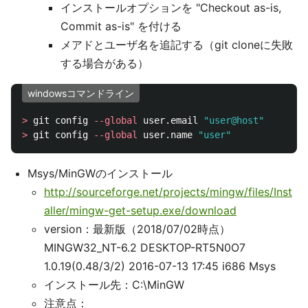
インストールオプションを "Checkout as-is,
Commit as-is" を付ける
メアドとユーザ名を追記する（git cloneに失敗
する場合がある）
windowsコマンドライン
>
 git config 
--global
 user.email 
"user@host"
>
 git config 
--global
 user.name 
"user"
Msys/MinGWのインストール
http://sourceforge.net/projects/mingw/files/Inst
aller/mingw-get-setup.exe/download
version：最新版（2018/07/02時点）
MINGW32_NT-6.2 DESKTOP-RT5N0O7
1.0.19(0.48/3/2) 2016-07-13 17:45 i686 Msys
インストール先：C:\MinGW
注意点：