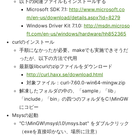
以下の関連ファイルもインストールする
Microsoft SDK 7.1:
http://www.microsoft.co
m/en-us/download/details.aspx?id=8279
Windows Driver Kit 7.1.0:
http://msdn.microso
ft.com/en-us/windows/hardware/hh852365
curlのインストール
手順になかったが必要。makeでも実施できそうだ
ったが、以下の方法で代用
最新版libcurlのzipファイルをダウンロード
http://curl.haxx.se/download.html
対象ファイル：curl-7.60.0-win64-mingw.zip
解凍したフォルダの中の、「sample」「lib」
「include」「bin」の四つのフォルダをC:\MinGW
にコピー
Msysの起動
"C:\MinGW\msys\1.0\msys.bat" をダブルクリック
（exeを直接叩かない、場所に注意）