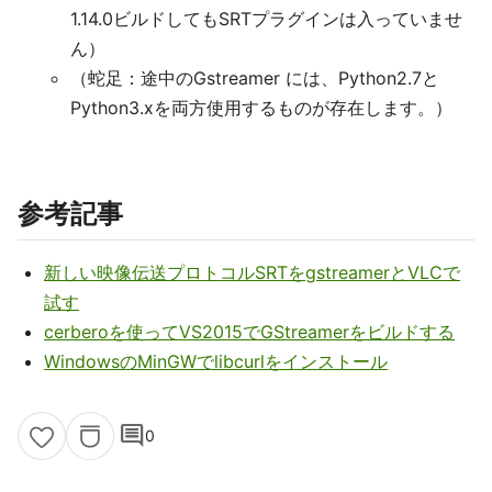
1.14.0ビルドしてもSRTプラグインは入っていませ
ん）
（蛇足：途中のGstreamer には、Python2.7と
Python3.xを両方使用するものが存在します。）
参考記事
新しい映像伝送プロトコルSRTをgstreamerとVLCで
試す
cerberoを使ってVS2015でGStreamerをビルドする
WindowsのMinGWでlibcurlをインストール
comment
0