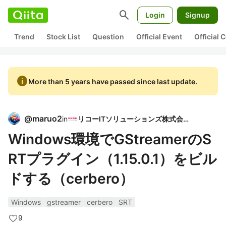
search
Login
Signup
Trend
Stock List
Question
Official Event
Official
info
More than 5 years have passed since last update.
@
maruo2
in
リコーITソリューションズ株式会社
Windows環境でGStreamerのS
RTプラグイン（1.15.0.1）をビル
ドする（cerbero）
Windows
gstreamer
cerbero
SRT
9