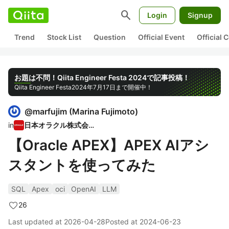
search
Login
Signup
Trend
Stock List
Question
Official Event
Official
お題は不問！Qiita Engineer Festa 2024で記事投稿！
Qiita Engineer Festa
2024年7月17日まで開催中！
@
marfujim
(
Marina Fujimoto
)
in
日本オラクル株式会社
【Oracle APEX】APEX AIアシ
スタントを使ってみた
SQL
Apex
oci
OpenAI
LLM
26
Last updated at
2026-04-28
Posted at
2024-06-23