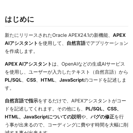
はじめに
新たにリリースされたOracle APEX24.1の新機能、
APEX
AIアシスタント
を使用して、
自然言語
でアプリケーション
を作成します。
APEX AIアシスタント
は、OpenAIなどの生成AIサービス
を使用し、ユーザーが入力したテキスト（自然言語）から
PL/SQL
、
CSS
、
HTML
、
JavaScript
のコードを記述しま
す。
自然言語で指示
をするだけで、APEXアシスタントがコー
ドを記述してくれます。その他にも、
PL/SQL、CSS、
HTML、JavaScriptについての説明
や、
バグの修正
を行
う事が出来るので、コーディングに費やす時間を大幅に削
減する事が出来ます。