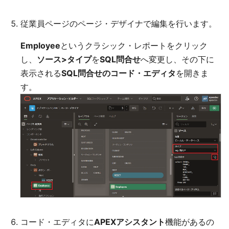
従業員ページのページ・デザイナで編集を行います。
Employee
というクラシック・レポートをクリック
し、
ソース>タイプ
を
SQL問合せ
へ変更し、その下に
表示される
SQL問合せのコード・エディタ
を開きま
す。
コード・エディタに
APEXアシスタント
機能があるの