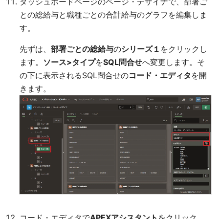
ダッシュボードページのページ・デザイナで、部署ご
との総給与と職種ごとの合計給与のグラフを編集しま
す。
先ずは、
部署ごとの総給与
の
シリーズ１
をクリックし
ます。
ソース>タイプ
を
SQL問合せ
へ変更します。そ
の下に表示されるSQL問合せの
コード・エディタ
を開
きます。
コード・エディタで
APEXアシスタント
をクリック