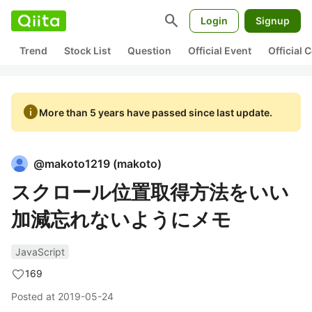
search
Login
Signup
Trend
Stock List
Question
Official Event
Official
info
More than 5 years have passed since last update.
@
makoto1219
(
makoto
)
スクロール位置取得方法をいい
加減忘れないようにメモ
JavaScript
169
Posted at
2019-05-24