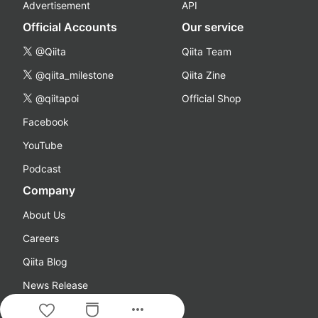
Advertisement
API
Official Accounts
Our service
@Qiita
Qiita Team
@qiita_milestone
Qiita Zine
@qiitapoi
Official Shop
Facebook
YouTube
Podcast
Company
About Us
Careers
Qiita Blog
News Release
more_horiz