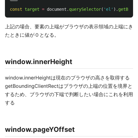
const
target
=
document
.
querySelector
(
'
el
'
).
getBound
上記の場合、要素の上端がブラウザの表示領域の上端にき
たときに値が０となる。
window.innerHeight
window.innerHeightは現在のブラウザの高さを取得する
getBoundingClientRectはブラウザの上端の位置を境界と
するため、ブラウザの下端で判断したい場合にこれを利用
する
window.pageYOffset