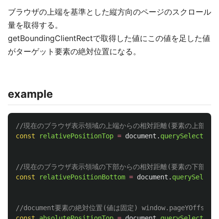
ブラウザの上端を基準とした縦方向のページのスクロール
量を取得する。
getBoundingClientRectで取得した値にこの値を足した値
がターゲット要素の絶対位置になる。
example
//現在のブラウザ表示領域の上端からの相対距離(要素の上部がブ
const
relativePositionTop
=
document
.
querySelector
(
'
//現在のブラウザ表示領域の下部からの相対距離(要素の下部がブラウ
const
relativePositionBottom
=
document
.
querySelecto
//document要素の絶対位置(値は固定) window.pageYOffs
const
absolutePositionTop
=
document
.
querySelector
(
'