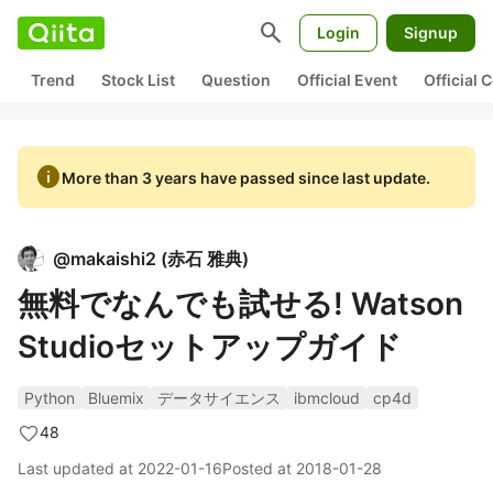
search
Login
Signup
Trend
Stock List
Question
Official Event
Official
info
More than 3 years have passed since last update.
@
makaishi2
(
赤石 雅典
)
無料でなんでも試せる! Watson
Studioセットアップガイド
Python
Bluemix
データサイエンス
ibmcloud
cp4d
48
Last updated at
2022-01-16
Posted at
2018-01-28