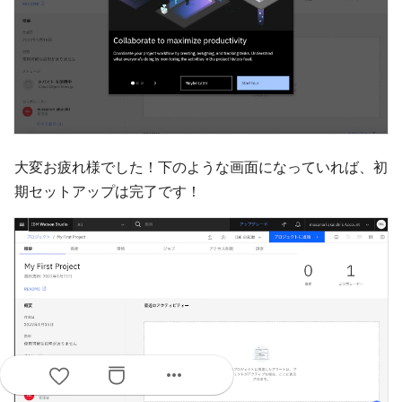
大変お疲れ様でした！下のような画面になっていれば、初
期セットアップは完了です！
more_horiz