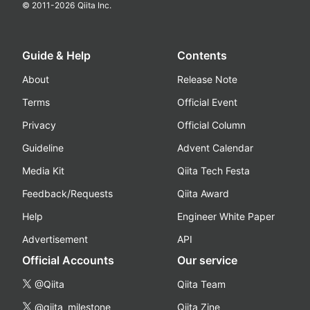
© 2011-
2026
Qiita Inc.
Guide & Help
Contents
About
Release Note
Terms
Official Event
Privacy
Official Column
Guideline
Advent Calendar
Media Kit
Qiita Tech Festa
Feedback/Requests
Qiita Award
Help
Engineer White Paper
Advertisement
API
Official Accounts
Our service
@Qiita
Qiita Team
@qiita_milestone
Qiita Zine