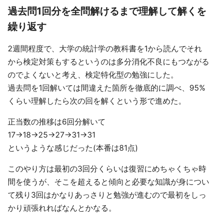
過去問1回分を全問解けるまで理解して解くを
繰り返す
2週間程度で、大学の統計学の教科書を1から読んでそれ
から検定対策もするというのは多分消化不良にもつながる
のでよくないと考え、検定特化型の勉強にした。
過去問を1回解いては間違えた箇所を徹底的に調べ、95%
くらい理解したら次の回を解くという形で進めた。
正当数の推移は6回分解いて
17→18→25→27→31→31
というような感じだった(本番は81点)
このやり方は最初の3回分くらいは復習にめちゃくちゃ時
間を使うが、そこを超えると傾向と必要な知識が身につい
て残り3回はかなりあっさりと勉強が進むので最初をしっ
かり頑張れればなんとかなる。