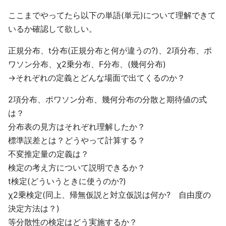
ここまでやってたら以下の単語(単元)について理解できて
いるか確認して欲しい。
正規分布、t分布(正規分布と何が違うの?)、2項分布、ポ
ワソン分布、χ2乗分布、F分布、(幾何分布)
→それぞれの定義とどんな場面で出てくるのか？
2項分布、ポワソン分布、幾何分布の分散と期待値の式
は？
分布表の見方はそれぞれ理解したか？
標準誤差とは？どうやって計算する？
不変推定量の定義は？
検定の考え方について説明できるか？
t検定(どういうときに使うのか?)
χ2乗検定(同上、帰無仮説と対立仮説は何か? 自由度の
決定方法は？)
等分散性の検定はどう実施するか？