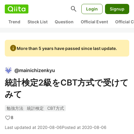
search
Login
Signup
Trend
Stock List
Question
Official Event
Official
info
More than 5 years have passed since last update.
@
mainichizenkyu
統計検定2級をCBT方式で受けて
みて
勉強方法
統計検定
CBT方式
8
Last updated at
2020-08-06
Posted at
2020-08-06