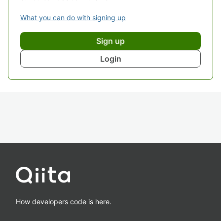
What you can do with signing up
Sign up
Login
How developers code is here.