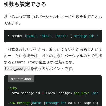
引数も設定できる
以下のように書けばパーシャルビューに引数を渡すことも
できます。
=
render
layout: 
'hint'
,
locals: 
{
message_id: 
'hoge
「引数を渡したいときも、渡したくないときもあるんだよ
ねー」という場合は、以下のようにパーシャルの方で制御
するとNameErrorが発生せずに済みます。
を使うのがポイントです。
local_assigns
_hint.html.haml
data_message_id
=
(
local_assigns
.
has_key?
:message
.row.message
{
data: 
{
message_id: 
data_message_id
}}