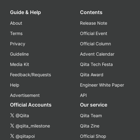
Guide & Help
Contents
About
Release Note
Terms
Official Event
Privacy
Official Column
Guideline
Advent Calendar
Media Kit
Qiita Tech Festa
Feedback/Requests
Qiita Award
Help
Engineer White Paper
Advertisement
API
Official Accounts
Our service
@Qiita
Qiita Team
@qiita_milestone
Qiita Zine
@qiitapoi
Official Shop