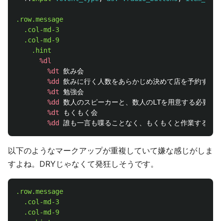
.row.message
.col-md-3
.col-md-9
.hint
%dl
%dt
 飲み会

%dd
 飲みに行く人数をあらかじめ決めて店を予約する必
%dt
 勉強会

%dd
 数人のスピーカーと、数人のLTを用意する必要があ
%dt
 もくもく会

%dd
以下のようなマークアップが重複していて嫌な感じがしま
すよね。DRYじゃなくて発狂しそうです。
.row.message
.col-md-3
.col-md-9