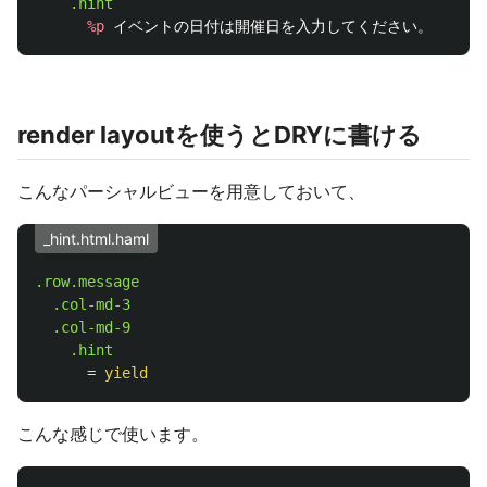
.hint
%p
render layoutを使うとDRYに書ける
こんなパーシャルビューを用意しておいて、
_hint.html.haml
.row.message
.col-md-3
.col-md-9
.hint
=
yield
こんな感じで使います。