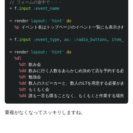
=
f
.
input
:event_name
=
render
layout: 
'hint'
do
%p
 イベント名はトップページのイベント一覧にも表示されます
=
f
.
input
:event_type
,
as: :radio_buttons
,
item_wrap
=
render
layout: 
'hint'
do
%dl
%dt
 飲み会

%dd
 飲みに行く人数をあらかじめ決めて店を予約する必要が
%dt
 勉強会

%dd
 数人のスピーカーと、数人のLTを用意する必要がありま
%dt
 もくもく会

%dd
重複がなくなってスッキリしますね。