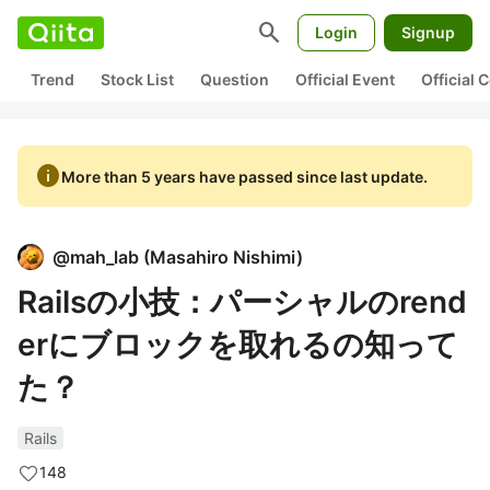
search
Login
Signup
Trend
Stock List
Question
Official Event
Official
info
More than 5 years have passed since last update.
@
mah_lab
(
Masahiro Nishimi
)
Railsの小技：パーシャルのrend
erにブロックを取れるの知って
た？
Rails
148