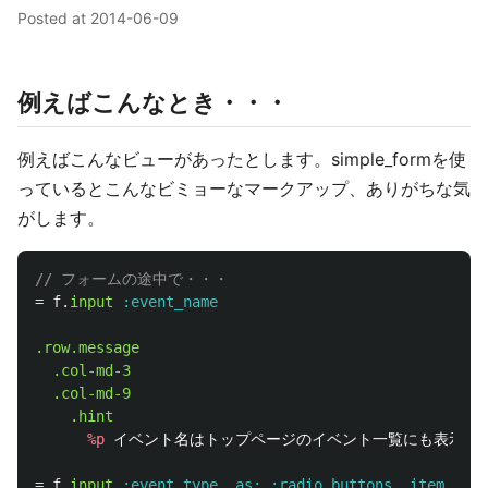
Posted at
2014-06-09
例えばこんなとき・・・
例えばこんなビューがあったとします。simple_formを使
っているとこんなビミョーなマークアップ、ありがちな気
がします。
=
f
.
input
:event_name
.row.message
.col-md-3
.col-md-9
.hint
%p
 イベント名はトップページのイベント一覧にも表示され
=
f
.
input
:event_type
,
as: :radio_buttons
,
item_wrap