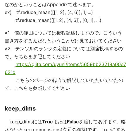
なのかということはAppendixで述べます。
ex) tf.reduce_mean([[1, 2], [4, 6]], 1, ...)
tf.reduce_mean([[1, 2], [4, 6]], [0, 1], ...)
※1 値の範囲については後程記述しますので、こういう
書き方をするんだなということだけ見ておいてください
※2
テンソルのランクの定義については別途投稿するの
で、そちらを参照してください
https://qiita.com/uyuni/items/5659bb23219a00e7
621d
こちらのページのほうで解説していただいていたの
で、こちらを参照してください
keep_dims
keep_dimsには
True
または
False
を渡してあげます。略
さないとkeep dimensions(次元の維持)です。Trueにする