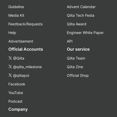
Guideline
Advent Calendar
Media Kit
Qiita Tech Festa
Feedback/Requests
Qiita Award
Help
Engineer White Paper
Advertisement
API
Official Accounts
Our service
@Qiita
Qiita Team
@qiita_milestone
Qiita Zine
@qiitapoi
Official Shop
Facebook
YouTube
Podcast
Company