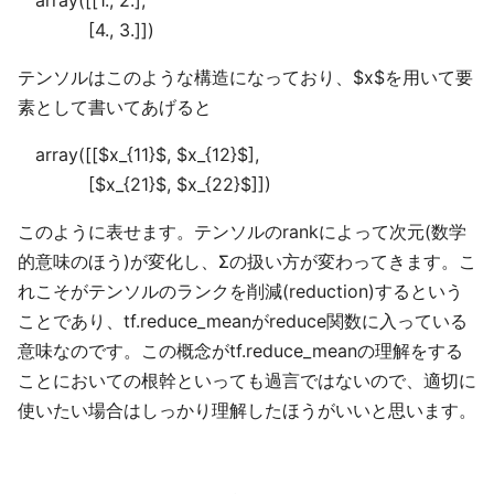
array([[1., 2.],
[4., 3.]])
テンソルはこのような構造になっており、$x$を用いて要
素として書いてあげると
array([[$x_{11}$, $x_{12}$],
[$x_{21}$, $x_{22}$]])
このように表せます。テンソルのrankによって次元(数学
的意味のほう)が変化し、Σの扱い方が変わってきます。こ
れこそがテンソルのランクを削減(reduction)するという
ことであり、tf.reduce_meanがreduce関数に入っている
意味なのです。この概念がtf.reduce_meanの理解をする
ことにおいての根幹といっても過言ではないので、適切に
使いたい場合はしっかり理解したほうがいいと思います。