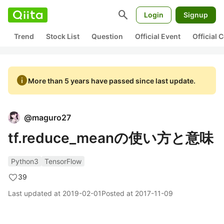
search
Login
Signup
Trend
Stock List
Question
Official Event
Official
info
More than 5 years have passed since last update.
@
maguro27
tf.reduce_meanの使い方と意味
Python3
TensorFlow
39
Last updated at
2019-02-01
Posted at
2017-11-09