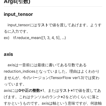
Args(引数)
input_tensor
input_tensorには
リスト
で値を渡してあげます。ようす
るに入力です。
ex) tf.reduce_mean([1, 3, 4, 5], ...)
axis
axisは一昔前には最後に書いてある引数である
reduction_indicesとなっていました。理由はよくわかり
ませんが、今のバージョン(TensorFlow ver1.3)では変わ
っています。
axisには
0や正の整数
※1、または
リスト
※1で値を渡してあ
げます。これはテンソルのランク※2をどのくらいに落と
すかというものです。axisは軸という意味ですが、何故軸